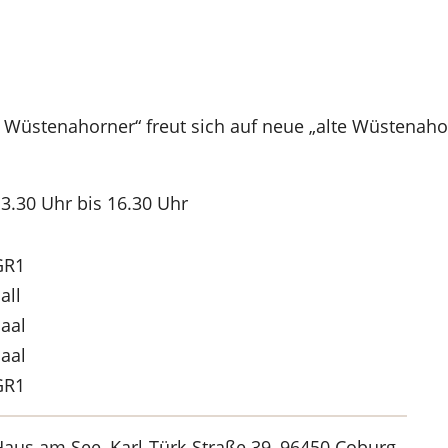
 Wüstenahorner“ freut sich auf neue „alte Wüstenaho
13.30 Uhr bis 16.30 Uhr
GR1
all
Saal
Saal
GR1
aus am See, Karl-Türk-Straße 39, 96450 Coburg