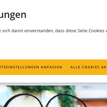
lungen
e sich damit einverstanden, dass diese Seite Cookies
TZ­EINSTELLUNGEN ANPASSEN
ALLE COOKIES AK