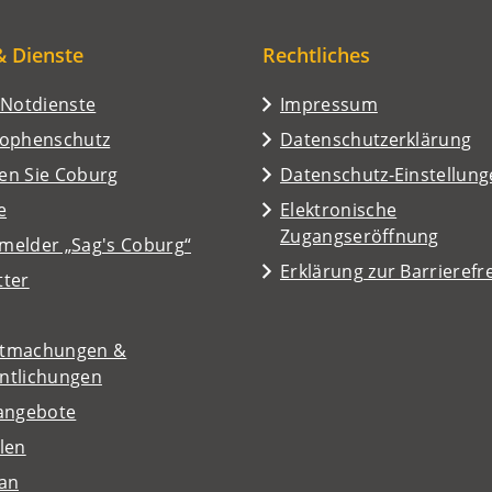
& Dienste
Rechtliches
/Notdienste
Impressum
rophenschutz
Datenschutzerklärung
en Sie Coburg
Datenschutz-Einstellun
e
Elektronische
Zugangseröffnung
melder „Sag's Coburg“
Erklärung zur Barrierefre
tter
tmachungen &
entlichungen
nangebote
len
lan