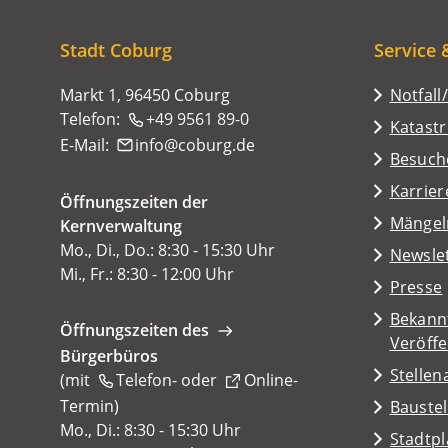
sich
hier:
Stadt Coburg
Service 
Markt 1, 96450 Coburg
Notfall
Telefon:
+49 9561 89-0
Katast
E-Mail:
info
coburg
de
(Öffnet
Besuch
in
Karrier
Öffnungszeiten der
einem
(Öffnet
Mängel
Kernverwaltung
neuen
in
Mo., Di., Do.: 8:30 - 15:30 Uhr
Tab)
Newsle
einem
Mi., Fr.: 8:30 - 12:00 Uhr
Presse
neuen
Tab)
Bekann
Öffnungszeiten des
Veröff
Bürgerbüros
Stelle
(mit
Telefon-
oder
Online-
Termin
(Öffnet
)
Baustel
in
Mo., Di.: 8:30 - 15:30 Uhr
(Öffnet
Stadtp