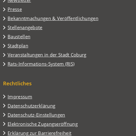
Newsletter
einem
Presse
neuen
Tab)
Bekanntmachungen & Veröffentlichungen
Stellenangebote
Baustellen
(Öffnet
Stadtplan
in
(Öffnet
Veranstaltungen in der Stadt Coburg
einem
in
(Öffnet
Rats-Informations-System (RIS)
neuen
einem
in
Tab)
neuen
einem
Tab)
Rechtliches
neuen
Tab)
Impressum
Datenschutzerklärung
Datenschutz-Einstellungen
Elektronische Zugangseröffnung
Erklärung zur Barrierefreiheit