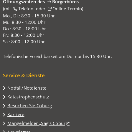
Öffnungszeiten des
Bürgerbüros
(mit
(Öffnet
Telefon-
oder
Online-Termin
)
in
Mo., Di.: 8:30 - 15:30 Uhr
einem
Mi.: 8:30 - 12:00 Uhr
neuen
Do.: 8:30 - 18:00 Uhr
Tab)
Fr.: 8:30 - 12:00 Uhr
Sa.: 8:00 - 12:00 Uhr
Telefonische Erreichbarkeit am Do. nur bis 15:30 Uhr.
Service & Dienste
Notfall/Notdienste
Katastrophenschutz
(Öffnet
Besuchen Sie Coburg
in
Karriere
einem
(Öffnet
Mängelmelder „Sag's Coburg“
neuen
in
Tab)