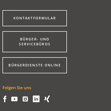
(ÖFFNET
KONTAKTFORMULAR
IN
EINEM
NEUEN
TAB)
BÜRGER- UND
(ÖFFNET
SERVICEBÜROS
IN
EINEM
NEUEN
TAB)
(ÖFFNET
BÜRGERDIENSTE ONLINE
IN
EINEM
NEUEN
TAB)
Folgen Sie uns