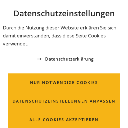
Stadt
INHALT ANSPRINGEN
Datenschutz­einstellungen
Coburg
Durch die Nutzung dieser Website erklären Sie sich
damit einverstanden, dass diese Seite Cookies
19.12.2024
HAUS AM SEE
verwendet.
Gesund durch die Kraft
Datenschutzerklärung
der Lebensmittel
NUR NOTWENDIGE COOKIES
DATENSCHUTZ­EINSTELLUNGEN ANPASSEN
ALLE COOKIES AKZEPTIEREN