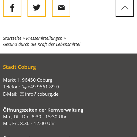
Sie
Startseite
Pressemitteilungen
Gesund durch die Kraft der Lebensmittel
befinden
sich
hier:
Stadt Coburg
Markt 1, 96450 Coburg
Telefon:
+49 9561 89-0
E-Mail:
info
coburg
de
Öffnungszeiten der Kernverwaltung
Mo., Di., Do.: 8:30 - 15:30 Uhr
Mi., Fr.: 8:30 - 12:00 Uhr