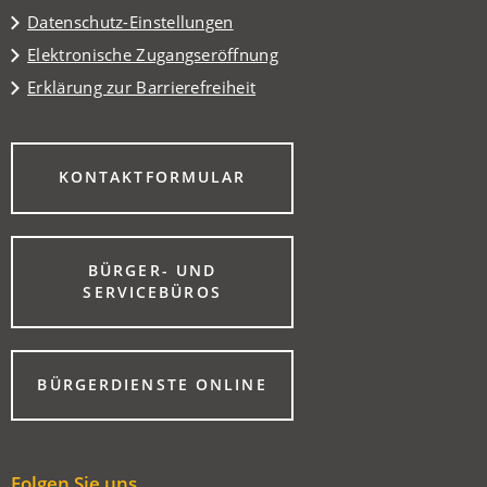
Datenschutz-Einstellungen
Elektronische Zugangseröffnung
Erklärung zur Barrierefreiheit
(ÖFFNET
KONTAKTFORMULAR
IN
EINEM
NEUEN
TAB)
BÜRGER- UND
(ÖFFNET
SERVICEBÜROS
IN
EINEM
NEUEN
TAB)
(ÖFFNET
BÜRGERDIENSTE ONLINE
IN
EINEM
NEUEN
TAB)
Folgen Sie uns