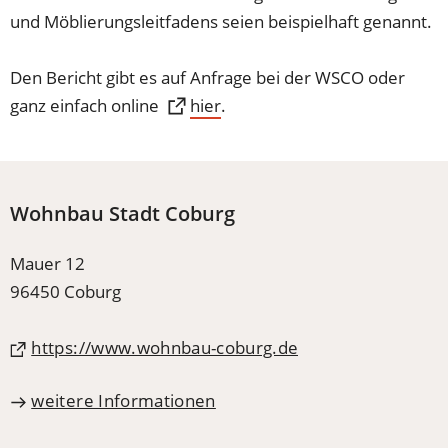
und Möblierungsleitfadens seien beispielhaft genannt.
Den Bericht gibt es auf Anfrage bei der WSCO oder
ganz einfach online
(Öffnet
hier
.
in
einem
neuen
Wohnbau Stadt Coburg
Tab)
Mauer 12
96450 Coburg
(Öffnet
https://www.wohnbau-coburg.de
in
weitere Informationen
einem
neuen