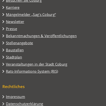
(Öffnet
Besuchen Sie Coburg
in
Karriere
einem
(Öffnet
Mängelmelder „Sag's Coburg“
neuen
in
Tab)
Newsletter
einem
Presse
neuen
Tab)
Bekanntmachungen & Veröffentlichungen
Stellenangebote
Baustellen
(Öffnet
Stadtplan
in
(Öffnet
Veranstaltungen in der Stadt Coburg
einem
in
(Öffnet
Rats-Informations-System (RIS)
neuen
einem
in
Tab)
neuen
einem
Tab)
Rechtliches
neuen
Tab)
Impressum
Datenschutzerklärung