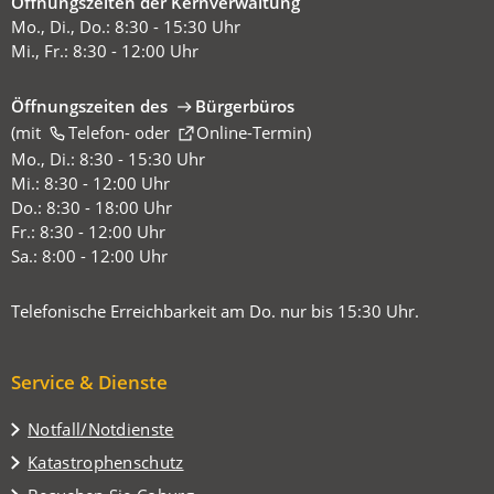
Öffnungszeiten der Kernverwaltung
Mo., Di., Do.: 8:30 - 15:30 Uhr
Mi., Fr.: 8:30 - 12:00 Uhr
Öffnungszeiten des
Bürgerbüros
(mit
(Öffnet
Telefon-
oder
Online-Termin
)
in
Mo., Di.: 8:30 - 15:30 Uhr
einem
Mi.: 8:30 - 12:00 Uhr
neuen
Do.: 8:30 - 18:00 Uhr
Tab)
Fr.: 8:30 - 12:00 Uhr
Sa.: 8:00 - 12:00 Uhr
Telefonische Erreichbarkeit am Do. nur bis 15:30 Uhr.
Service & Dienste
Notfall/Notdienste
Katastrophenschutz