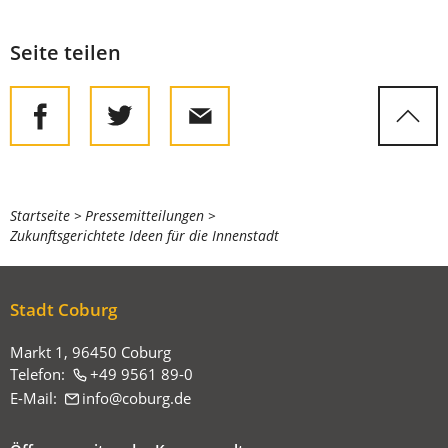
Seite teilen
Sie
Startseite
Pressemitteilungen
Zukunftsgerichtete Ideen für die Innenstadt
befinden
sich
hier:
Stadt Coburg
Markt 1, 96450 Coburg
Telefon:
+49 9561 89-0
E-Mail:
info
coburg
de