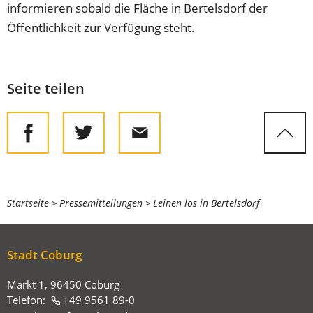
informieren sobald die Fläche in Bertelsdorf der
Öffentlichkeit zur Verfügung steht.
Seite teilen
Sie
Startseite
Pressemitteilungen
Leinen los in Bertelsdorf
befinden
sich
Stadt Coburg
hier:
Markt 1, 96450 Coburg
Telefon:
+49 9561 89-0