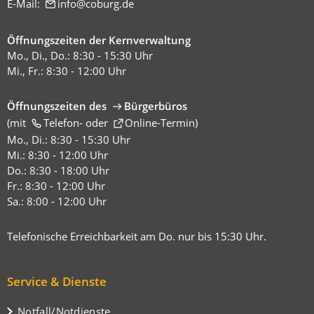
E-Mail:
info
coburg
de
Öffnungszeiten der Kernverwaltung
Mo., Di., Do.: 8:30 - 15:30 Uhr
Mi., Fr.: 8:30 - 12:00 Uhr
Öffnungszeiten des
Bürgerbüros
(mit
(Öffnet
Telefon-
oder
Online-Termin
)
in
Mo., Di.: 8:30 - 15:30 Uhr
einem
Mi.: 8:30 - 12:00 Uhr
neuen
Do.: 8:30 - 18:00 Uhr
Tab)
Fr.: 8:30 - 12:00 Uhr
Sa.: 8:00 - 12:00 Uhr
Telefonische Erreichbarkeit am Do. nur bis 15:30 Uhr.
Service & Dienste
Notfall/Notdienste