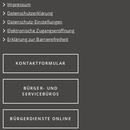
Impressum
Datenschutzerklärung
Datenschutz-Einstellungen
Elektronische Zugangseröffnung
Erklärung zur Barrierefreiheit
(ÖFFNET
KONTAKTFORMULAR
IN
EINEM
NEUEN
TAB)
BÜRGER- UND
(ÖFFNET
SERVICEBÜROS
IN
EINEM
NEUEN
TAB)
(ÖFFNET
BÜRGERDIENSTE ONLINE
IN