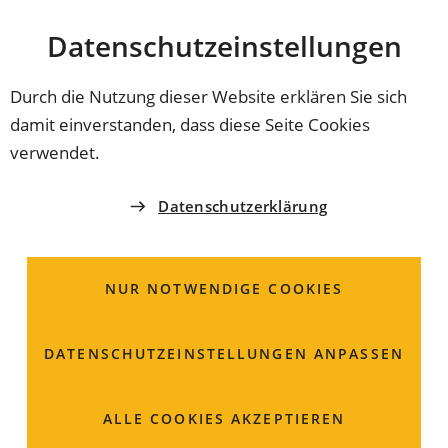
Stadt
INHALT ANSPRINGEN
Datenschutz­einstellungen
Coburg
Durch die Nutzung dieser Website erklären Sie sich
damit einverstanden, dass diese Seite Cookies
15.12.2022
HUNDEWIESE
verwendet.
Leinen los in Bertelsdorf
Datenschutzerklärung
Im Stadtteil Bertelsdorf wird eine Hundewiese
entstehen. Dazu wird der Großteil des bisherigen
NUR NOTWENDIGE COOKIES
Hundesportplatzes für alle Hundebesitzer*innen
geöffnet.
DATENSCHUTZ­EINSTELLUNGEN ANPASSEN
ALLE COOKIES AKZEPTIEREN