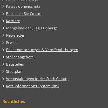
Katastrophenschutz
(Öffnet
Besuchen Sie Coburg
in
Karriere
einem
(Öffnet
Mängelmelder „Sag's Coburg“
neuen
in
Tab)
Newsletter
einem
Presse
neuen
Tab)
Bekanntmachungen & Veröffentlichungen
Stellenangebote
Baustellen
(Öffnet
Stadtplan
in
(Öffnet
Veranstaltungen in der Stadt Coburg
einem
in
(Öffnet
Rats-Informations-System (RIS)
neuen
einem
in
Tab)
neuen
einem
Tab)
Rechtliches
neuen
Tab)