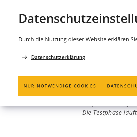
Stadt
INHALT ANSPRINGEN
Datenschutz­einstel
Coburg
Durch die Nutzung dieser Website erklären Si
Datenschutzerklärung
23.08.2022
FAHRRADFREUNDLICH
Mit dem Fahrr
NUR NOTWENDIGE COOKIES
DATENSCHU
Weiße Fahrradsymbo
Die Testphase läuft