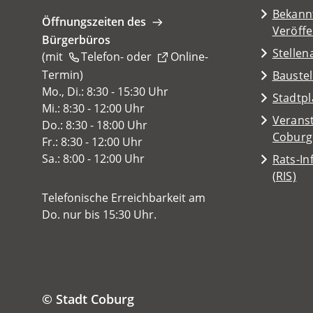
Tab)
Bekann
Öffnungszeiten des
Veröff
Bürgerbüros
Stelle
(mit
Telefon-
oder
Online-
Termin
(Öffnet
)
Baustel
in
Mo., Di.: 8:30 - 15:30 Uhr
(Öffnet
Stadtp
einem
Mi.: 8:30 - 12:00 Uhr
in
Veranst
neuen
Do.: 8:30 - 18:00 Uhr
einem
(Öffnet
Coburg
Tab)
Fr.: 8:30 - 12:00 Uhr
neuen
in
Sa.: 8:00 - 12:00 Uhr
Rats-I
Tab)
einem
(Öffnet
(RIS)
neuen
in
Telefonische Erreichbarkeit am
Tab)
einem
Do. nur bis 15:30 Uhr.
neuen
Tab)
© Stadt Coburg