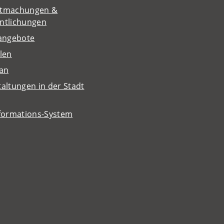
tmachungen &
entlichungen
nangebote
len
lan
altungen in der Stadt
nformations-System