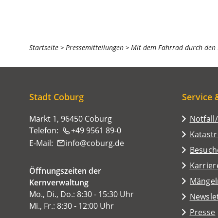
Sie
Startseite
Pressemitteilungen
Mit dem Fahrrad durch den
befinden
sich
hier:
Stadt Coburg
Service 
Markt 1, 96450 Coburg
Notfall
Telefon:
+49 9561 89-0
Katast
E-Mail:
info
coburg
de
(Öffnet
Besuch
in
Karrier
Öffnungszeiten der
einem
(Öffnet
Mängel
Kernverwaltung
neuen
in
Mo., Di., Do.: 8:30 - 15:30 Uhr
Tab)
Newsle
einem
Mi., Fr.: 8:30 - 12:00 Uhr
Presse
neuen