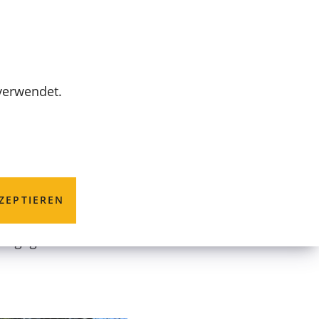
MENÜ
 verwendet.
fgarten
ZEPTIEREN
reigegeben sind.