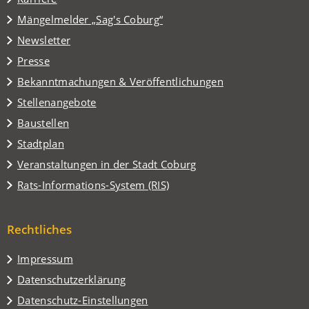
einem
(Öffnet
Mängelmelder „Sag's Coburg“
neuen
in
Tab)
Newsletter
einem
Presse
neuen
Tab)
Bekanntmachungen & Veröffentlichungen
Stellenangebote
Baustellen
(Öffnet
Stadtplan
in
(Öffnet
Veranstaltungen in der Stadt Coburg
einem
in
(Öffnet
Rats-Informations-System (RIS)
neuen
einem
in
Tab)
neuen
einem
Tab)
Rechtliches
neuen
Tab)
Impressum
Datenschutzerklärung
Datenschutz-Einstellungen