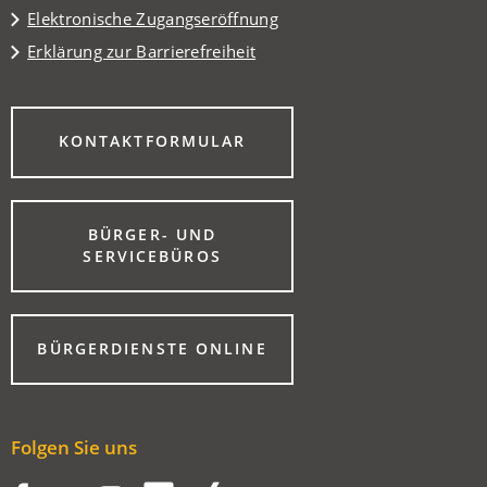
Elektronische Zugangseröffnung
Erklärung zur Barrierefreiheit
(ÖFFNET
KONTAKTFORMULAR
IN
EINEM
NEUEN
TAB)
BÜRGER- UND
(ÖFFNET
SERVICEBÜROS
IN
EINEM
NEUEN
TAB)
(ÖFFNET
BÜRGERDIENSTE ONLINE
IN
EINEM
NEUEN
TAB)
Folgen Sie uns