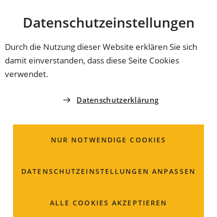
Stadt
INHALT ANSPRINGEN
Datenschutz­einstellungen
Coburg
Durch die Nutzung dieser Website erklären Sie sich
damit einverstanden, dass diese Seite Cookies
19.08.2022
JUBILÄUM AM 1. SEPTEMBER
verwendet.
Seit 50 Jahre eine
Datenschutzerklärung
gemeinsame Stadt
NUR NOTWENDIGE COOKIES
Dieses Jahr startet der Klößmarkt schon einen Tag
früher. Das hat einen besonderen Grund: Die Stadt
Coburg in ihrer heutigen Form gibt es jetzt seit 50
DATENSCHUTZ­EINSTELLUNGEN ANPASSEN
Jahren. Das muss gefeiert werden.
ALLE COOKIES AKZEPTIEREN