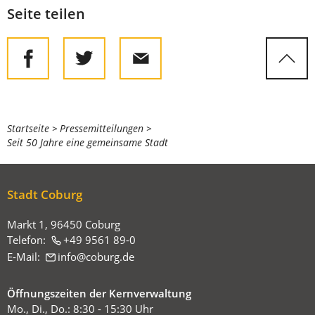
Seite teilen
Sie
Startseite
Pressemitteilungen
Seit 50 Jahre eine gemeinsame Stadt
befinden
sich
hier:
Stadt Coburg
Markt 1, 96450 Coburg
Telefon:
+49 9561 89-0
E-Mail:
info
coburg
de
Öffnungszeiten der Kernverwaltung
Mo., Di., Do.: 8:30 - 15:30 Uhr