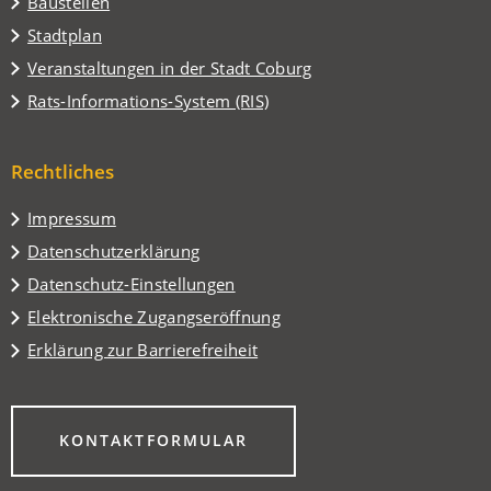
Baustellen
(Öffnet
Stadtplan
in
(Öffnet
Veranstaltungen in der Stadt Coburg
einem
in
(Öffnet
Rats-Informations-System (RIS)
neuen
einem
in
Tab)
neuen
einem
Tab)
Rechtliches
neuen
Tab)
Impressum
Datenschutzerklärung
Datenschutz-Einstellungen
Elektronische Zugangseröffnung
Erklärung zur Barrierefreiheit
(ÖFFNET
KONTAKTFORMULAR
IN
EINEM