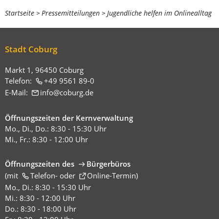
Sie
Startseite
Pressemitteilungen
Jugendliche helfen im Onlinealltag
befinden
sich
Stadt Coburg
hier:
Markt 1, 96450 Coburg
Telefon:
+49 9561 89-0
E-Mail:
info
coburg
de
Öffnungszeiten der Kernverwaltung
Mo., Di., Do.: 8:30 - 15:30 Uhr
Mi., Fr.: 8:30 - 12:00 Uhr
Öffnungszeiten des
Bürgerbüros
(mit
(Öffnet
Telefon-
oder
Online-Termin
)
in
Mo., Di.: 8:30 - 15:30 Uhr
einem
Mi.: 8:30 - 12:00 Uhr
neuen
Do.: 8:30 - 18:00 Uhr
Tab)