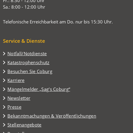
Fr.: 8:30 - 12:00 Uhr
Sa.: 8:00 - 12:00 Uhr
Telefonische Erreichbarkeit am Do. nur bis 15:30 Uhr.
Service & Dienste
Notfall/Notdienste
Katastrophenschutz
(Öffnet
Besuchen Sie Coburg
in
Karriere
einem
(Öffnet
Mängelmelder „Sag's Coburg“
neuen
in
Tab)
Newsletter
einem
Presse
neuen
Tab)
Bekanntmachungen & Veröffentlichungen
Stellenangebote