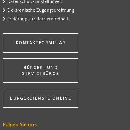
Datenschutz-Einstellungen
Elektronische Zugangseröffnung
Erklärung zur Barrierefreiheit
(ÖFFNET
KONTAKTFORMULAR
IN
EINEM
NEUEN
TAB)
BÜRGER- UND
(ÖFFNET
SERVICEBÜROS
IN
EINEM
NEUEN
TAB)
(ÖFFNET
BÜRGERDIENSTE ONLINE
IN
EINEM
NEUEN
TAB)
Folgen Sie uns