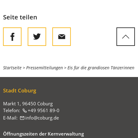
Seite teilen
Sie
Startseite
Pressemitteilungen
Eis für die grandiosen Tänzerinnen
befinden
sich
Stadt Coburg
hier:
Markt 1, 96450 Coburg
Telefon:
+49 9561 89-0
E-Mail:
info
coburg
de
Öffnungszeiten der Kernverwaltung