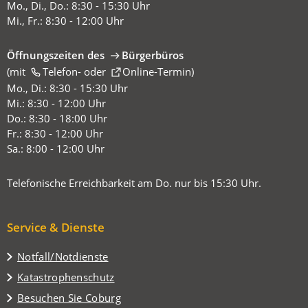
Mo., Di., Do.: 8:30 - 15:30 Uhr
Mi., Fr.: 8:30 - 12:00 Uhr
Öffnungszeiten des
Bürgerbüros
(mit
(Öffnet
Telefon-
oder
Online-Termin
)
in
Mo., Di.: 8:30 - 15:30 Uhr
einem
Mi.: 8:30 - 12:00 Uhr
neuen
Do.: 8:30 - 18:00 Uhr
Tab)
Fr.: 8:30 - 12:00 Uhr
Sa.: 8:00 - 12:00 Uhr
Telefonische Erreichbarkeit am Do. nur bis 15:30 Uhr.
Service & Dienste
Notfall/Notdienste
Katastrophenschutz
(Öffnet
Besuchen Sie Coburg