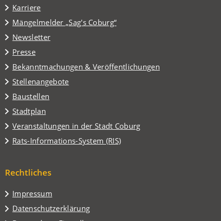
in
Karriere
einem
(Öffnet
Mängelmelder „Sag's Coburg“
neuen
in
Tab)
Newsletter
einem
Presse
neuen
Tab)
Bekanntmachungen & Veröffentlichungen
Stellenangebote
Baustellen
(Öffnet
Stadtplan
in
(Öffnet
Veranstaltungen in der Stadt Coburg
einem
in
(Öffnet
Rats-Informations-System (RIS)
neuen
einem
in
Tab)
neuen
einem
Tab)
Rechtliches
neuen
Tab)
Impressum
Datenschutzerklärung