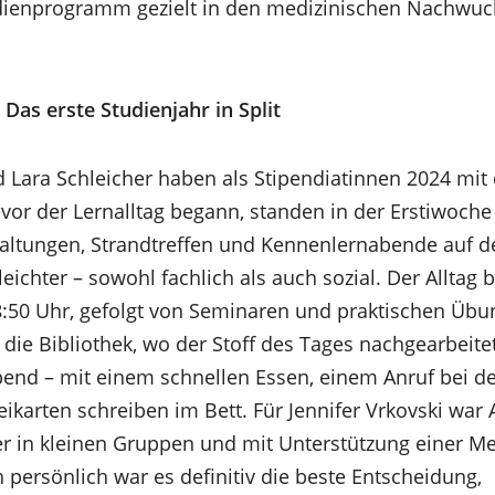
dienprogramm gezielt in den medizinischen Nachwuc
 Das erste Studienjahr in Split
nd Lara Schleicher haben als Stipendiatinnen 2024 m
evor der Lernalltag begann, standen in der Erstiwoche
ltungen, Strandtreffen und Kennenlernabende auf 
 leichter – sowohl fachlich als auch sozial. Der Alltag
:50 Uhr, gefolgt von Seminaren und praktischen Übu
in die Bibliothek, wo der Stoff des Tages nachgearbeit
end – mit einem schnellen Essen, einem Anruf bei de
karten schreiben im Bett. Für Jennifer Vrkovski war
r in kleinen Gruppen und mit Unterstützung einer Me
 persönlich war es definitiv die beste Entscheidung,