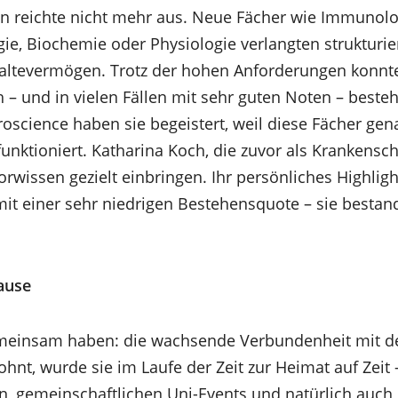
n reichte nicht mehr aus. Neue Fächer wie Immunolo
ie, Biochemie oder Physiologie verlangten strukturier
altevermögen. Trotz der hohen Anforderungen konnte
h – und in vielen Fällen mit sehr guten Noten – best
oscience haben sie begeistert, weil diese Fächer gena
unktioniert. Katharina Koch, die zuvor als Krankensc
Vorwissen gezielt einbringen. Ihr persönliches Highli
it einer sehr niedrigen Bestehensquote – sie bestan
hause
meinsam haben: die wachsende Verbundenheit mit der
nt, wurde sie im Laufe der Zeit zur Heimat auf Zeit 
ten, gemeinschaftlichen Uni-Events und natürlich auch