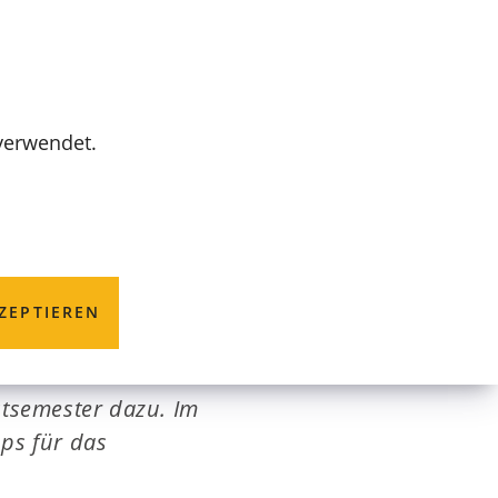
MENÜ
 verwendet.
ium
ZEPTIEREN
ädtischen
stsemester dazu. Im
ps für das