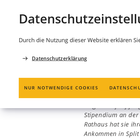
Stadt
INHALT ANSPRINGEN
Datenschutz­einstel
Coburg
Durch die Nutzung dieser Website erklären Si
Datenschutzerklärung
ÄRZTLICHE VERSORGNUNG
Stadt unterst
NUR NOTWENDIGE COOKIES
DATENSCHU
Insgesamt fünf jun
Stipendium an der 
Rathaus hat sie ih
Ankommen in Split 