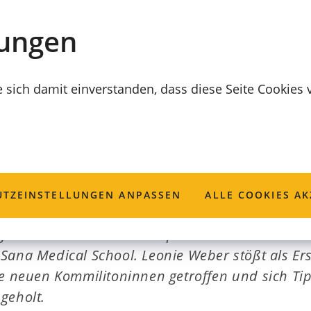
lungen
e sich damit einverstanden, dass diese Seite Cookies
ützt Medizinstud
TZ­EINSTELLUNGEN ANPASSEN
ALLE COOKIES AK
ge Frauen studieren ab September mit einem st
Sana Medical School. Leonie Weber stößt als Er
re neuen Kommilitoninnen getroffen und sich Tip
geholt.