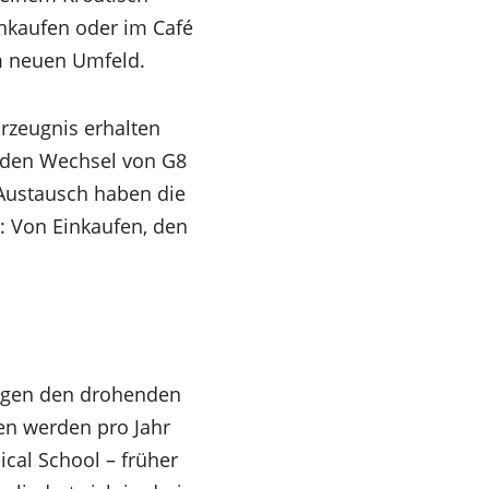
inkaufen oder im Café
im neuen Umfeld.
urzeugnis erhalten
h den Wechsel von G8
 Austausch haben die
: Von Einkaufen, den
gegen den drohenden
en werden pro Jahr
al School – früher