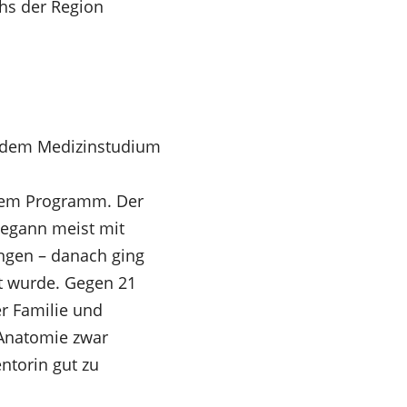
hs der Region
it dem Medizinstudium
dem Programm. Der
 begann meist mit
ngen – danach ging
et wurde. Gegen 21
r Familie und
 Anatomie zwar
ntorin gut zu