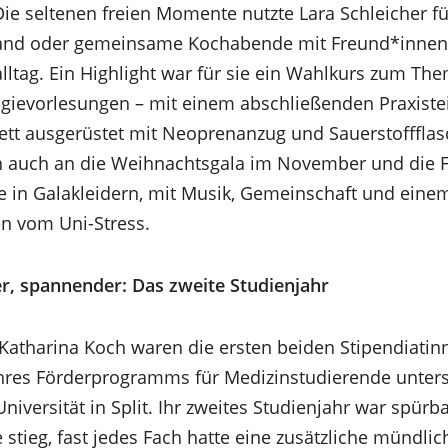
e seltenen freien Momente nutzte Lara Schleicher fü
and oder gemeinsame Kochabende mit Freund*innen –
lltag. Ein Highlight war für sie ein Wahlkurs zum T
gievorlesungen – mit einem abschließenden Praxiste
t ausgerüstet mit Neoprenanzug und Sauerstoffflas
n auch an die Weihnachtsgala im November und die F
 in Galakleidern, mit Musik, Gemeinschaft und einem
n vom Uni-Stress.
r, spannender: Das zweite Studienjahr
Katharina Koch waren die ersten beiden Stipendiatinn
res Förderprogramms für Medizinstudierende unterstü
Universität in Split. Ihr zweites Studienjahr war spürb
 stieg, fast jedes Fach hatte eine zusätzliche mündli