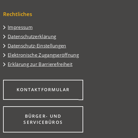
in
Tab)
neuen
einem
Tab)
Rechtliches
neuen
Tab)
Impressum
Datenschutzerklärung
Datenschutz-Einstellungen
Elektronische Zugangseröffnung
Erklärung zur Barrierefreiheit
(ÖFFNET
KONTAKTFORMULAR
IN
EINEM
NEUEN
TAB)
BÜRGER- UND
(ÖFFNET
SERVICEBÜROS
IN
EINEM