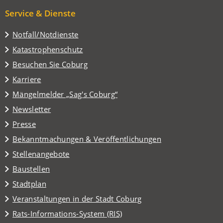
Service & Dienste
Notfall/Notdienste
Katastrophenschutz
(Öffnet
Besuchen Sie Coburg
in
Karriere
einem
(Öffnet
Mängelmelder „Sag's Coburg“
neuen
in
Tab)
Newsletter
einem
Presse
neuen
Tab)
Bekanntmachungen & Veröffentlichungen
Stellenangebote
Baustellen
(Öffnet
Stadtplan
in
(Öffnet
Veranstaltungen in der Stadt Coburg
einem
in
(Öffnet
Rats-Informations-System (RIS)
neuen
einem