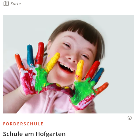
Die
Karte
Seite
enthält:
FÖRDERSCHULE
Schule am Hofgarten