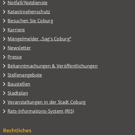
Notfall/Notdienste
Katastrophenschutz
(Öffnet
Besuchen Sie Coburg
in
Karriere
einem
(Öffnet
Mängelmelder „Sag's Coburg“
neuen
in
Tab)
Newsletter
einem
Presse
neuen
Tab)
Bekanntmachungen & Veröffentlichungen
Stellenangebote
Baustellen
(Öffnet
Stadtplan
in
(Öffnet
Veranstaltungen in der Stadt Coburg
einem
in
(Öffnet
Rats-Informations-System (RIS)
neuen
einem
in
Tab)
neuen
einem
Tab)
Rechtliches
neuen