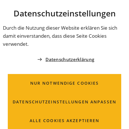
Stadt
INHALT ANSPRINGEN
Datenschutz­einstellungen
Coburg
Durch die Nutzung dieser Website erklären Sie sich
damit einverstanden, dass diese Seite Cookies
FÖRDERSCHULE
verwendet.
Schule am Hofgarten
Datenschutzerklärung
Herr
Helmut
Franz
Max-Böhme-Ring 17
NUR NOTWENDIGE COOKIES
96450 Coburg
DATENSCHUTZ­EINSTELLUNGEN ANPASSEN
09561 51136100
09561 51136140
ALLE COOKIES AKZEPTIEREN
sekretariat-kme
schule-am-hofgarten
de