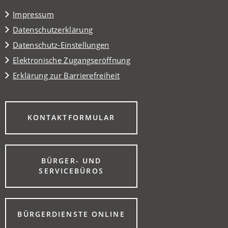
Tab)
Impressum
Datenschutzerklärung
Datenschutz-Einstellungen
Elektronische Zugangseröffnung
Erklärung zur Barrierefreiheit
(ÖFFNET
KONTAKTFORMULAR
IN
EINEM
NEUEN
TAB)
BÜRGER- UND
(ÖFFNET
SERVICEBÜROS
IN
EINEM
NEUEN
TAB)
(ÖFFNET
BÜRGERDIENSTE ONLINE
IN