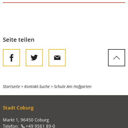
Seite teilen
Sie
Startseite
Kontakt-Suche
Schule Am Hofgarten
befinden
sich
Stadt Coburg
hier:
Markt 1, 96450 Coburg
Telefon:
+49 9561 89-0