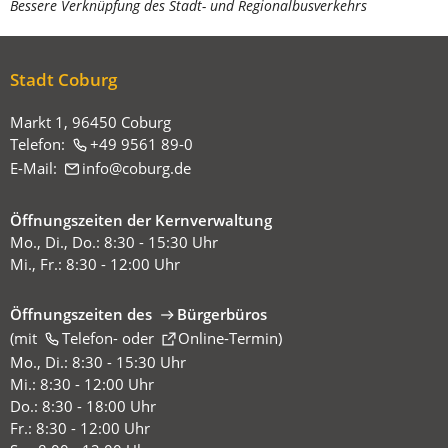
sich
Bessere Verknüpfung des Stadt- und Regionalbusverkehrs
hier:
Stadt Coburg
Markt 1, 96450 Coburg
Telefon:
+49 9561 89-0
E-Mail:
info
coburg
de
Öffnungszeiten der Kernverwaltung
Mo., Di., Do.: 8:30 - 15:30 Uhr
Mi., Fr.: 8:30 - 12:00 Uhr
Öffnungszeiten des
Bürgerbüros
(mit
(Öffnet
Telefon-
oder
Online-Termin
)
in
Mo., Di.: 8:30 - 15:30 Uhr
einem
Mi.: 8:30 - 12:00 Uhr
neuen
Do.: 8:30 - 18:00 Uhr
Tab)
Fr.: 8:30 - 12:00 Uhr