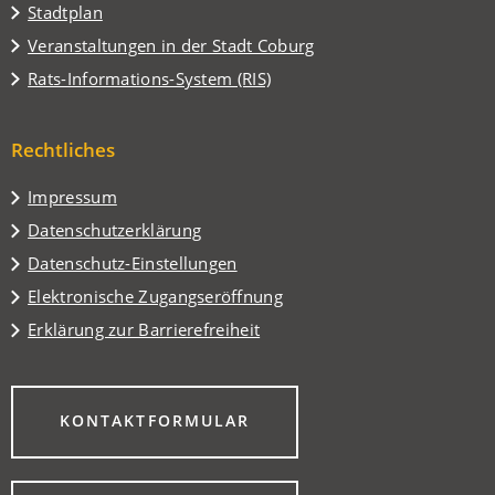
(Öffnet
Stadtplan
in
(Öffnet
Veranstaltungen in der Stadt Coburg
einem
in
(Öffnet
Rats-Informations-System (RIS)
neuen
einem
in
Tab)
neuen
einem
Tab)
Rechtliches
neuen
Tab)
Impressum
Datenschutzerklärung
Datenschutz-Einstellungen
Elektronische Zugangseröffnung
Erklärung zur Barrierefreiheit
(ÖFFNET
KONTAKTFORMULAR
IN
EINEM
NEUEN