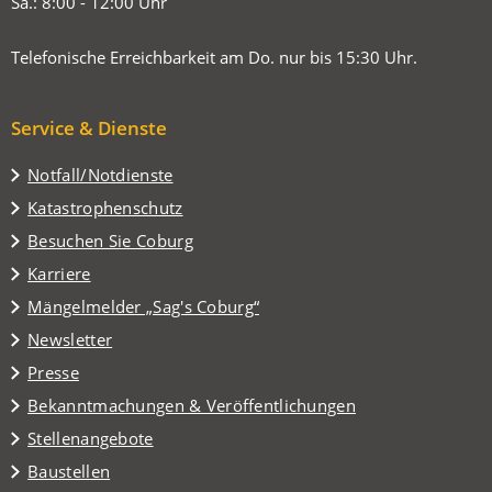
Sa.: 8:00 - 12:00 Uhr
Telefonische Erreichbarkeit am Do. nur bis 15:30 Uhr.
Service & Dienste
Notfall/Notdienste
Katastrophenschutz
(Öffnet
Besuchen Sie Coburg
in
Karriere
einem
(Öffnet
Mängelmelder „Sag's Coburg“
neuen
in
Tab)
Newsletter
einem
Presse
neuen
Tab)
Bekanntmachungen & Veröffentlichungen
Stellenangebote
Baustellen