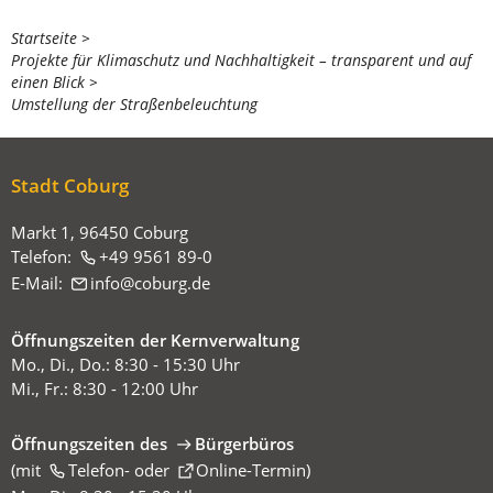
Sie
Startseite
Projekte für Klimaschutz und Nachhaltigkeit – transparent und auf
befinden
einen Blick
sich
Umstellung der Straßenbeleuchtung
hier:
Stadt Coburg
Markt 1, 96450 Coburg
Telefon:
+49 9561 89-0
E-Mail:
info
coburg
de
Öffnungszeiten der Kernverwaltung
Mo., Di., Do.: 8:30 - 15:30 Uhr
Mi., Fr.: 8:30 - 12:00 Uhr
Öffnungszeiten des
Bürgerbüros
(mit
(Öffnet
Telefon-
oder
Online-Termin
)