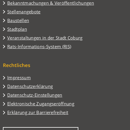
Tab)
Bekanntmachungen & Veröffentlichungen
Stellenangebote
Baustellen
(Öffnet
Stadtplan
in
(Öffnet
Veranstaltungen in der Stadt Coburg
einem
in
(Öffnet
Rats-Informations-System (RIS)
neuen
einem
in
Tab)
neuen
einem
Tab)
Rechtliches
neuen
Tab)
Impressum
Datenschutzerklärung
Datenschutz-Einstellungen
Elektronische Zugangseröffnung
Erklärung zur Barrierefreiheit