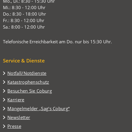
in
Mo., Di.: 8:30 - 15:30 Uhr
einem
Mi.: 8:30 - 12:00 Uhr
neuen
Do.: 8:30 - 18:00 Uhr
Tab)
Fr.: 8:30 - 12:00 Uhr
Sa.: 8:00 - 12:00 Uhr
Telefonische Erreichbarkeit am Do. nur bis 15:30 Uhr.
Service & Dienste
Notfall/Notdienste
Katastrophenschutz
(Öffnet
Besuchen Sie Coburg
in
Karriere
einem
(Öffnet
Mängelmelder „Sag's Coburg“
neuen
in
Tab)
Newsletter
einem
Presse
neuen