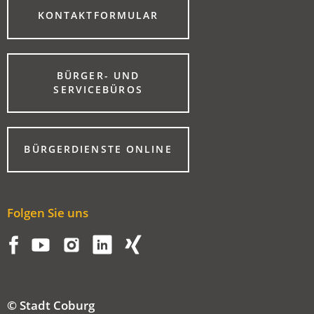
(ÖFFNET
KONTAKTFORMULAR
IN
EINEM
NEUEN
TAB)
BÜRGER- UND
(ÖFFNET
SERVICEBÜROS
IN
EINEM
NEUEN
TAB)
(ÖFFNET
BÜRGERDIENSTE ONLINE
IN
EINEM
NEUEN
TAB)
Folgen Sie uns
© Stadt Coburg