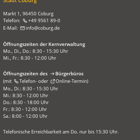
Stadt Coburg
Markt 1, 96450 Coburg
Telefon:
+49 9561 89-0
E-Mail:
info
coburg
de
Öffnungszeiten der Kernverwaltung
Mo., Di., Do.: 8:30 - 15:30 Uhr
Mi., Fr.: 8:30 - 12:00 Uhr
Öffnungszeiten des
Bürgerbüros
(mit
(Öffnet
Telefon-
oder
Online-Termin
)
in
Mo., Di.: 8:30 - 15:30 Uhr
einem
Mi.: 8:30 - 12:00 Uhr
neuen
Do.: 8:30 - 18:00 Uhr
Tab)
Fr.: 8:30 - 12:00 Uhr
Sa.: 8:00 - 12:00 Uhr
Telefonische Erreichbarkeit am Do. nur bis 15:30 Uhr.