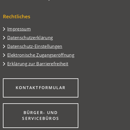
einem
in
Tab)
neuen
einem
Tab)
Rechtliches
neuen
Tab)
Impressum
Datenschutzerklärung
Datenschutz-Einstellungen
Elektronische Zugangseröffnung
Erklärung zur Barrierefreiheit
(ÖFFNET
KONTAKTFORMULAR
IN
EINEM
NEUEN
TAB)
BÜRGER- UND
(ÖFFNET
SERVICEBÜROS
IN
EINEM