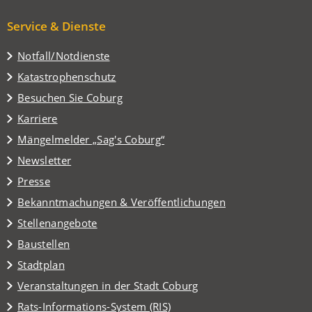
Service & Dienste
Notfall/Notdienste
Katastrophenschutz
(Öffnet
Besuchen Sie Coburg
in
Karriere
einem
(Öffnet
Mängelmelder „Sag's Coburg“
neuen
in
Tab)
Newsletter
einem
Presse
neuen
Tab)
Bekanntmachungen & Veröffentlichungen
Stellenangebote
Baustellen
(Öffnet
Stadtplan
in
(Öffnet
Veranstaltungen in der Stadt Coburg
einem
in
(Öffnet
Rats-Informations-System (RIS)
neuen