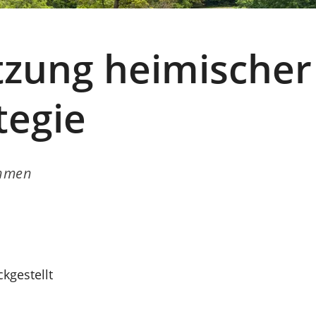
zung heimischer 
tegie
hmen
kgestellt