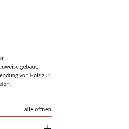
er
auweise gebaut,
rwendung von Holz zur
elen.
alle öffnen