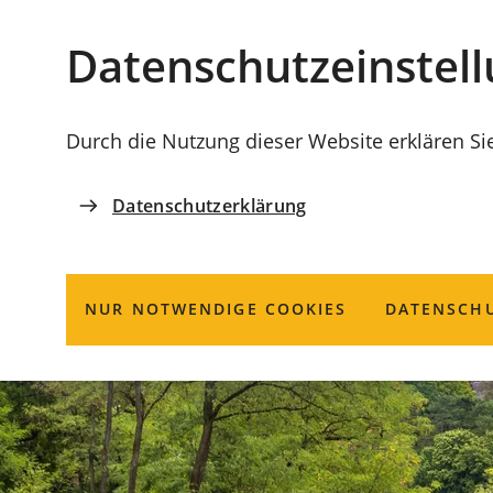
Stadt
INHALT ANSPRINGEN
Datenschutz­einstel
Coburg
Durch die Nutzung dieser Website erklären Si
Datenschutzerklärung
NUR NOTWENDIGE COOKIES
DATENSCHU