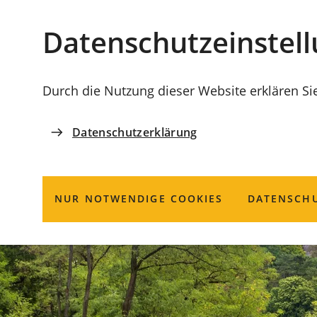
Stadt
INHALT ANSPRINGEN
Datenschutz­einstel
Coburg
Durch die Nutzung dieser Website erklären Si
Datenschutzerklärung
NUR NOTWENDIGE COOKIES
DATENSCHU