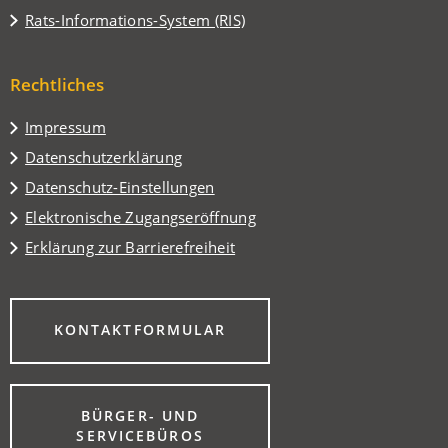
einem
in
(Öffnet
Rats-Informations-System (RIS)
neuen
einem
in
Tab)
neuen
einem
Tab)
Rechtliches
neuen
Tab)
Impressum
Datenschutzerklärung
Datenschutz-Einstellungen
Elektronische Zugangseröffnung
Erklärung zur Barrierefreiheit
(ÖFFNET
KONTAKTFORMULAR
IN
EINEM
NEUEN
TAB)
BÜRGER- UND
(ÖFFNET
SERVICEBÜROS