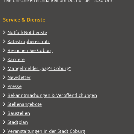
Telefonische Erreichbarkeit am Do. nur bis 15:30 Uhr.
Service & Dienste
Notfall/Notdienste
Katastrophenschutz
(Öffnet
Besuchen Sie Coburg
in
Karriere
einem
(Öffnet
Mängelmelder „Sag's Coburg“
neuen
in
Tab)
Newsletter
einem
Presse
neuen
Tab)
Bekanntmachungen & Veröffentlichungen
Stellenangebote
Baustellen
(Öffnet
Stadtplan
in
(Öffnet
Veranstaltungen in der Stadt Coburg