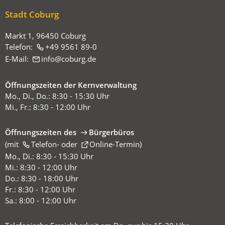
Stadt Coburg
Markt 1, 96450 Coburg
Telefon:
+49 9561 89-0
E-Mail:
info
coburg
de
Öffnungszeiten der Kernverwaltung
Mo., Di., Do.: 8:30 - 15:30 Uhr
Mi., Fr.: 8:30 - 12:00 Uhr
Öffnungszeiten des
Bürgerbüros
(mit
(Öffnet
Telefon-
oder
Online-Termin
)
in
Mo., Di.: 8:30 - 15:30 Uhr
einem
Mi.: 8:30 - 12:00 Uhr
neuen
Do.: 8:30 - 18:00 Uhr
Tab)
Fr.: 8:30 - 12:00 Uhr
Sa.: 8:00 - 12:00 Uhr