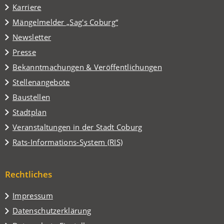
in
Karriere
einem
(Öffnet
Mängelmelder „Sag's Coburg“
neuen
in
Tab)
Newsletter
einem
Presse
neuen
Tab)
Bekanntmachungen & Veröffentlichungen
Stellenangebote
Baustellen
(Öffnet
Stadtplan
in
(Öffnet
Veranstaltungen in der Stadt Coburg
einem
in
(Öffnet
Rats-Informations-System (RIS)
neuen
einem
in
Tab)
neuen
einem
Tab)
Rechtliches
neuen
Tab)
Impressum
Datenschutzerklärung