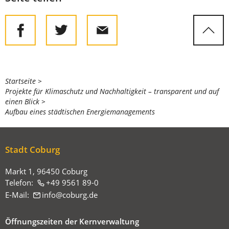
Sie
Startseite
Projekte für Klimaschutz und Nachhaltigkeit – transparent und auf
befinden
einen Blick
sich
Aufbau eines städtischen Energiemanagements
hier:
Stadt Coburg
Markt 1, 96450 Coburg
Telefon:
+49 9561 89-0
E-Mail:
info
coburg
de
Öffnungszeiten der Kernverwaltung