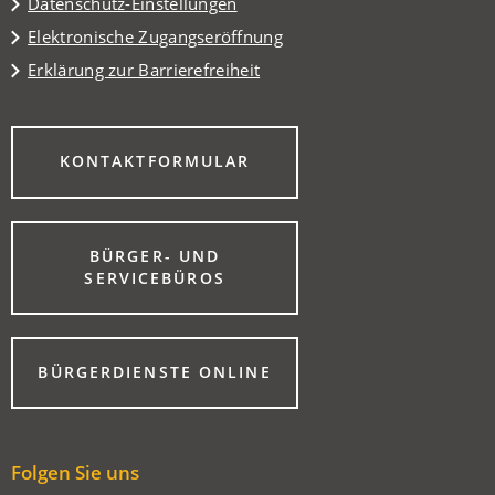
Datenschutz-Einstellungen
Elektronische Zugangseröffnung
Erklärung zur Barrierefreiheit
(ÖFFNET
KONTAKTFORMULAR
IN
EINEM
NEUEN
TAB)
BÜRGER- UND
(ÖFFNET
SERVICEBÜROS
IN
EINEM
NEUEN
TAB)
(ÖFFNET
BÜRGERDIENSTE ONLINE
IN
EINEM
NEUEN
TAB)
Folgen Sie uns