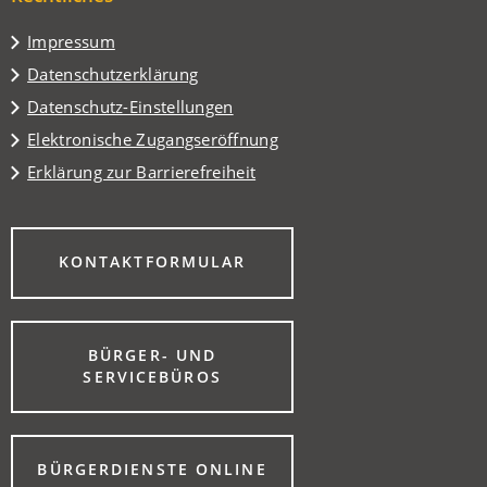
Tab)
Impressum
Datenschutzerklärung
Datenschutz-Einstellungen
Elektronische Zugangseröffnung
Erklärung zur Barrierefreiheit
(ÖFFNET
KONTAKTFORMULAR
IN
EINEM
NEUEN
TAB)
BÜRGER- UND
(ÖFFNET
SERVICEBÜROS
IN
EINEM
NEUEN
TAB)
(ÖFFNET
BÜRGERDIENSTE ONLINE