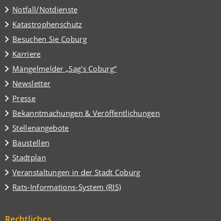
Notfall/Notdienste
Katastrophenschutz
(Öffnet
Besuchen Sie Coburg
in
Karriere
einem
(Öffnet
Mängelmelder „Sag's Coburg“
neuen
in
Tab)
Newsletter
einem
Presse
neuen
Tab)
Bekanntmachungen & Veröffentlichungen
Stellenangebote
Baustellen
(Öffnet
Stadtplan
in
(Öffnet
Veranstaltungen in der Stadt Coburg
einem
in
(Öffnet
Rats-Informations-System (RIS)
neuen
einem
in
Tab)
neuen
einem
Tab)
Rechtliches
neuen