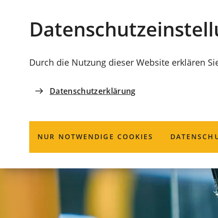
Stadt
INHALT ANSPRINGEN
Datenschutz­einstel
Coburg
Durch die Nutzung dieser Website erklären Si
Datenschutzerklärung
NUR NOTWENDIGE COOKIES
DATENSCHU