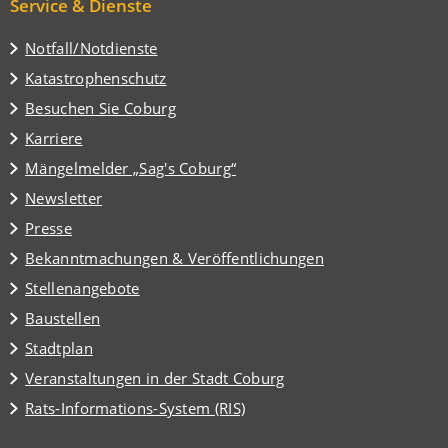
Service & Dienste
Notfall/Notdienste
Katastrophenschutz
(Öffnet
Besuchen Sie Coburg
in
Karriere
einem
(Öffnet
Mängelmelder „Sag's Coburg“
neuen
in
Tab)
Newsletter
einem
Presse
neuen
Tab)
Bekanntmachungen & Veröffentlichungen
Stellenangebote
Baustellen
(Öffnet
Stadtplan
in
(Öffnet
Veranstaltungen in der Stadt Coburg
einem
in
(Öffnet
Rats-Informations-System (RIS)
neuen
einem
in
Tab)
neuen