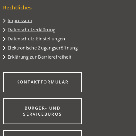
einem
Tab)
Rechtliches
neuen
Tab)
Impressum
Datenschutzerklärung
Datenschutz-Einstellungen
Elektronische Zugangseröffnung
Erklärung zur Barrierefreiheit
(ÖFFNET
KONTAKTFORMULAR
IN
EINEM
NEUEN
TAB)
BÜRGER- UND
(ÖFFNET
SERVICEBÜROS
IN
EINEM
NEUEN