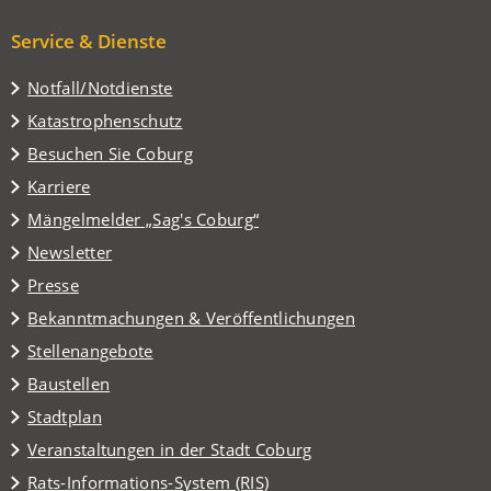
Service & Dienste
Notfall/Notdienste
Katastrophenschutz
(Öffnet
Besuchen Sie Coburg
in
Karriere
einem
(Öffnet
Mängelmelder „Sag's Coburg“
neuen
in
Tab)
Newsletter
einem
Presse
neuen
Tab)
Bekanntmachungen & Veröffentlichungen
Stellenangebote
Baustellen
(Öffnet
Stadtplan
in
(Öffnet
Veranstaltungen in der Stadt Coburg
einem
in
(Öffnet
Rats-Informations-System (RIS)
neuen