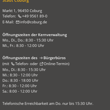
Stadt Coburg
Markt 1, 96450 Coburg
Telefon:
+49 9561 89-0
E-Mail:
info
coburg
de
Öffnungszeiten der Kernverwaltung
Mo., Di., Do.: 8:30 - 15:30 Uhr
Mi., Fr.: 8:30 - 12:00 Uhr
Öffnungszeiten des
Bürgerbüros
(mit
(Öffnet
Telefon-
oder
Online-Termin
)
in
Mo., Di.: 8:30 - 15:30 Uhr
einem
Mi.: 8:30 - 12:00 Uhr
neuen
Do.: 8:30 - 18:00 Uhr
Tab)
Fr.: 8:30 - 12:00 Uhr
Sa.: 8:00 - 12:00 Uhr
Telefonische Erreichbarkeit am Do. nur bis 15:30 Uhr.