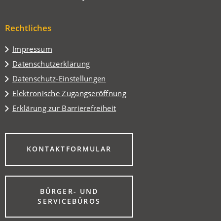
einem
in
Tab)
neuen
einem
Tab)
Rechtliches
neuen
Tab)
Impressum
Datenschutzerklärung
Datenschutz-Einstellungen
Elektronische Zugangseröffnung
Erklärung zur Barrierefreiheit
(ÖFFNET
KONTAKTFORMULAR
IN
EINEM
NEUEN
TAB)
BÜRGER- UND
(ÖFFNET
SERVICEBÜROS
IN
EINEM