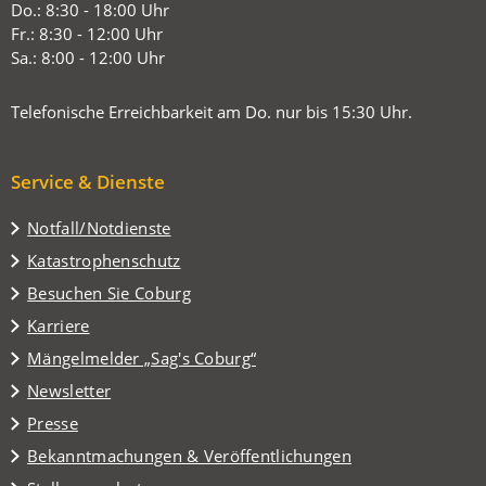
neuen
Do.: 8:30 - 18:00 Uhr
Tab)
Fr.: 8:30 - 12:00 Uhr
Sa.: 8:00 - 12:00 Uhr
Telefonische Erreichbarkeit am Do. nur bis 15:30 Uhr.
Service & Dienste
Notfall/Notdienste
Katastrophenschutz
(Öffnet
Besuchen Sie Coburg
in
Karriere
einem
(Öffnet
Mängelmelder „Sag's Coburg“
neuen
in
Tab)
Newsletter
einem
Presse
neuen
Tab)
Bekanntmachungen & Veröffentlichungen