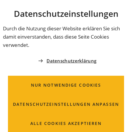
Stadt
INHALT ANSPRINGEN
Datenschutz­einstellungen
Coburg
Durch die Nutzung dieser Website erklären Sie sich
damit einverstanden, dass diese Seite Cookies
THEMEN DER VERWALTUNG
verwendet.
Tier-, Pflanzen- und
Datenschutzerklärung
Naturschutz
NUR NOTWENDIGE COOKIES
Leistungen dieser Kategorie
DATENSCHUTZ­EINSTELLUNGEN ANPASSEN
Besonders geschützte Wirbeltiere; Anzeige des
Bestandes, von Bestandsveränderungen oder der
ALLE COOKIES AKZEPTIEREN
Verlegung des Standortes