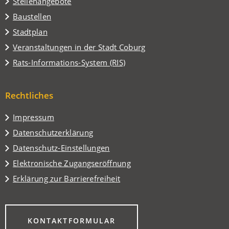
Stellenangebote
Baustellen
(Öffnet
Stadtplan
in
(Öffnet
Veranstaltungen in der Stadt Coburg
einem
in
(Öffnet
Rats-Informations-System (RIS)
neuen
einem
in
Tab)
neuen
einem
Tab)
Rechtliches
neuen
Tab)
Impressum
Datenschutzerklärung
Datenschutz-Einstellungen
Elektronische Zugangseröffnung
Erklärung zur Barrierefreiheit
(ÖFFNET
KONTAKTFORMULAR