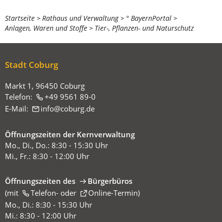
Sie
Startseite
Rathaus und Verwaltung
° BayernPortal
Anlagen, Waren und Stoffe
Tier-, Pflanzen- und Naturschutz
befinden
sich
hier:
Stadt Coburg
Markt 1, 96450 Coburg
Telefon:
+49 9561 89-0
E-Mail:
info
coburg
de
Öffnungszeiten der Kernverwaltung
Mo., Di., Do.: 8:30 - 15:30 Uhr
Mi., Fr.: 8:30 - 12:00 Uhr
Öffnungszeiten des
Bürgerbüros
(mit
(Öffnet
Telefon-
oder
Online-Termin
)
in
Mo., Di.: 8:30 - 15:30 Uhr
einem
Mi.: 8:30 - 12:00 Uhr