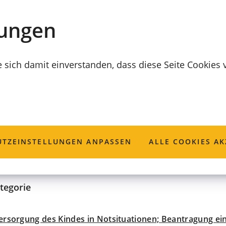
lungen
e sich damit einverstanden, dass diese Seite Cookies
erheitsverwahrun
TZ­EINSTELLUNGEN ANPASSEN
ALLE COOKIES AK
tegorie
rsorgung des Kindes in Notsituationen; Beantragung ei