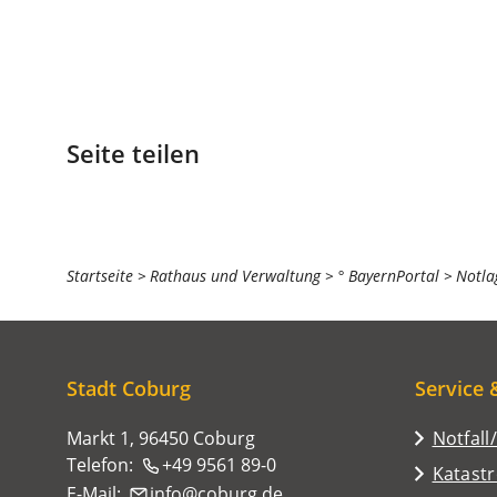
Seite teilen
Sie
Startseite
Rathaus und Verwaltung
° BayernPortal
Notla
befinden
sich
hier:
Stadt Coburg
Service 
Markt 1, 96450 Coburg
Notfall
Telefon:
+49 9561 89-0
Katast
E-Mail:
info
coburg
de