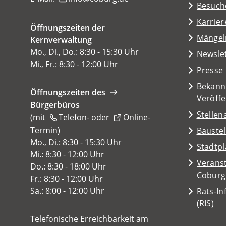
(Öffnet
Besuch
in
Karrier
Öffnungszeiten der
einem
(Öffnet
Mängel
Kernverwaltung
neuen
in
Mo., Di., Do.: 8:30 - 15:30 Uhr
Tab)
Newsle
einem
Mi., Fr.: 8:30 - 12:00 Uhr
Presse
neuen
Tab)
Bekann
Öffnungszeiten des
Veröff
Bürgerbüros
Stelle
(mit
Telefon-
oder
Online-
Termin
(Öffnet
)
Baustel
in
Mo., Di.: 8:30 - 15:30 Uhr
(Öffnet
Stadtp
einem
Mi.: 8:30 - 12:00 Uhr
in
Veranst
neuen
Do.: 8:30 - 18:00 Uhr
einem
(Öffnet
Coburg
Tab)
Fr.: 8:30 - 12:00 Uhr
neuen
in
Sa.: 8:00 - 12:00 Uhr
Rats-I
Tab)
einem
(Öffnet
(RIS)
neuen
in
Telefonische Erreichbarkeit am
Tab)