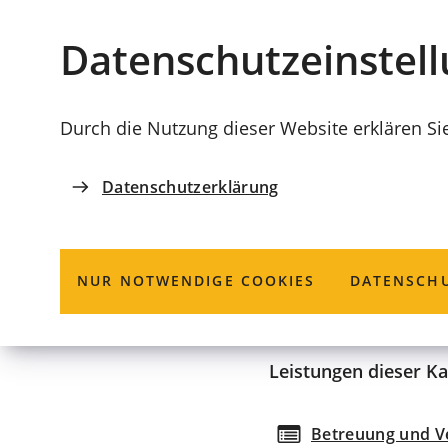
Stadt
INHALT ANSPRINGEN
Datenschutz­einstel
Coburg
Durch die Nutzung dieser Website erklären Si
Datenschutzerklärung
THEMEN DER VERWALTUNG
Haft und Sich
NUR NOTWENDIGE COOKIES
DATENSCHU
Leistungen dieser Ka
Betreuung und Ve