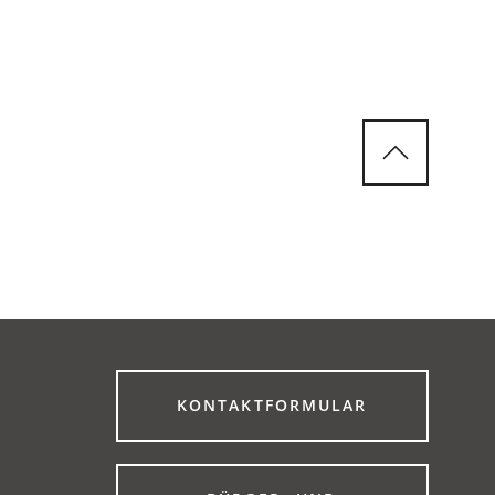
(ÖFFNET
KONTAKTFORMULAR
IN
EINEM
NEUEN
TAB)