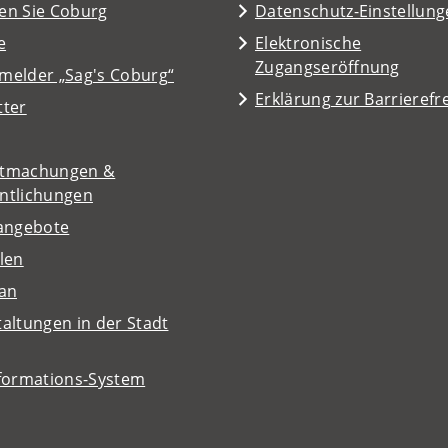
en Sie Coburg
Datenschutz-Einstellun
e
Elektronische
Zugangseröffnung
melder „Sag's Coburg“
Erklärung zur Barrierefre
tter
tmachungen &
entlichungen
nangebote
len
lan
altungen in der Stadt
nformations-System