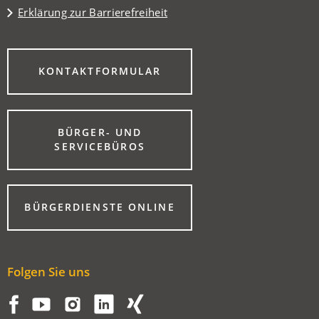
Erklärung zur Barrierefreiheit
(ÖFFNET
KONTAKTFORMULAR
IN
EINEM
NEUEN
TAB)
BÜRGER- UND
(ÖFFNET
SERVICEBÜROS
IN
EINEM
NEUEN
TAB)
(ÖFFNET
BÜRGERDIENSTE ONLINE
IN
EINEM
NEUEN
TAB)
Folgen Sie uns