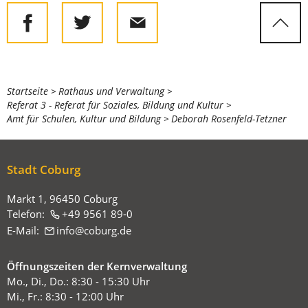
Sie
Startseite
Rathaus und Verwaltung
Referat 3 - Referat für Soziales, Bildung und Kultur
befinden
Amt für Schulen, Kultur und Bildung
Deborah Rosenfeld-Tetzner
sich
hier:
Stadt Coburg
Markt 1, 96450 Coburg
Telefon:
+49 9561 89-0
E-Mail:
info
coburg
de
Öffnungszeiten der Kernverwaltung
Mo., Di., Do.: 8:30 - 15:30 Uhr
Mi., Fr.: 8:30 - 12:00 Uhr