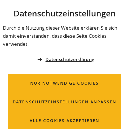
Stadt
INHALT ANSPRINGEN
Datenschutz­einstellungen
Coburg
Durch die Nutzung dieser Website erklären Sie sich
damit einverstanden, dass diese Seite Cookies
AMT FÜR SCHULEN, KULTUR UND BILDUNG
verwendet.
Deborah
Datenschutzerklärung
Rosenfeld-Tetzner
Sachbearbeiterin
NUR NOTWENDIGE COOKIES
DATENSCHUTZ­EINSTELLUNGEN ANPASSEN
Steingasse 18
96450 Coburg
ALLE COOKIES AKZEPTIEREN
Raum: 302