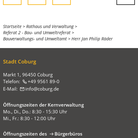
Sie
Startseite
Rathaus und Verwaltung
Referat 2 - Bau- und Umweltreferat
befinden
Bauverwaltungs- und Umweltamt
Herr Jan Philip Räder
sich
hier:
Stadt Coburg
Markt 1, 96450 Coburg
Telefon:
+49 9561 89-0
E-Mail:
info
coburg
de
Öffnungszeiten der Kernverwaltung
Mo., Di., Do.: 8:30 - 15:30 Uhr
Mi., Fr.: 8:30 - 12:00 Uhr
Öffnungszeiten des
Bürgerbüros