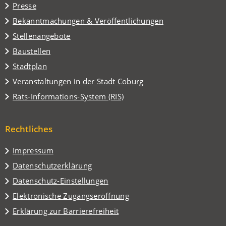
Presse
neuen
Tab)
Bekanntmachungen & Veröffentlichungen
Stellenangebote
Baustellen
(Öffnet
Stadtplan
in
(Öffnet
Veranstaltungen in der Stadt Coburg
einem
in
(Öffnet
Rats-Informations-System (RIS)
neuen
einem
in
Tab)
neuen
einem
Tab)
Rechtliches
neuen
Tab)
Impressum
Datenschutzerklärung
Datenschutz-Einstellungen
Elektronische Zugangseröffnung
Erklärung zur Barrierefreiheit