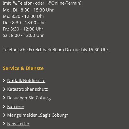
(mit
(Öffnet
Telefon-
oder
Online-Termin
)
in
Mo., Di.: 8:30 - 15:30 Uhr
einem
Mi.: 8:30 - 12:00 Uhr
neuen
Do.: 8:30 - 18:00 Uhr
Tab)
Fr.: 8:30 - 12:00 Uhr
Sa.: 8:00 - 12:00 Uhr
Telefonische Erreichbarkeit am Do. nur bis 15:30 Uhr.
Service & Dienste
Notfall/Notdienste
Katastrophenschutz
(Öffnet
Besuchen Sie Coburg
in
Karriere
einem
(Öffnet
Mängelmelder „Sag's Coburg“
neuen
in
Tab)
Newsletter
einem