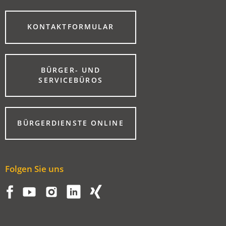
(ÖFFNET
KONTAKTFORMULAR
IN
EINEM
NEUEN
TAB)
BÜRGER- UND
(ÖFFNET
SERVICEBÜROS
IN
EINEM
NEUEN
TAB)
(ÖFFNET
BÜRGERDIENSTE ONLINE
IN
EINEM
NEUEN
TAB)
Folgen Sie uns