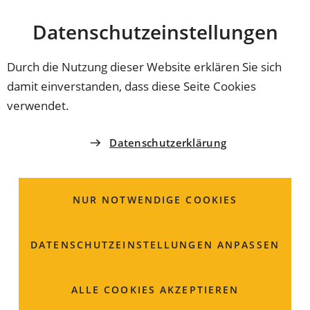
Stadt
INHALT ANSPRINGEN
Datenschutz­einstellungen
Coburg
Durch die Nutzung dieser Website erklären Sie sich
damit einverstanden, dass diese Seite Cookies
BAUVERWALTUNGS- UND UMWELTAMT
verwendet.
Herr
Jan Philip
Räder
Datenschutzerklärung
Altlasten / Bodenschutz
NUR NOTWENDIGE COOKIES
Steingasse 18
96450 Coburg
DATENSCHUTZ­EINSTELLUNGEN ANPASSEN
Raum: 114
ALLE COOKIES AKZEPTIEREN
09561 89-1604