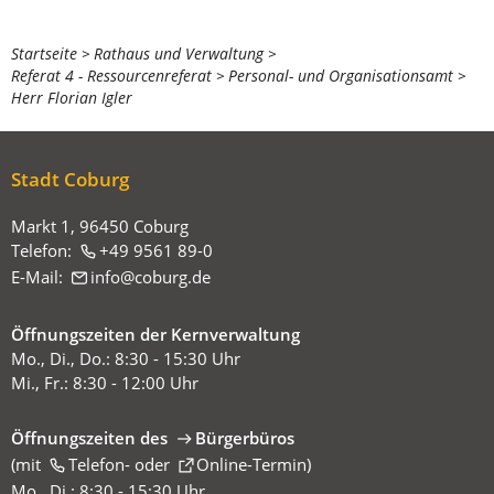
Sie
Startseite
Rathaus und Verwaltung
Referat 4 - Ressourcenreferat
Personal- und Organisationsamt
befinden
Herr Florian Igler
sich
hier:
Stadt Coburg
Markt 1, 96450 Coburg
Telefon:
+49 9561 89-0
E-Mail:
info
coburg
de
Öffnungszeiten der Kernverwaltung
Mo., Di., Do.: 8:30 - 15:30 Uhr
Mi., Fr.: 8:30 - 12:00 Uhr
Öffnungszeiten des
Bürgerbüros
(mit
(Öffnet
Telefon-
oder
Online-Termin
)
in
Mo., Di.: 8:30 - 15:30 Uhr