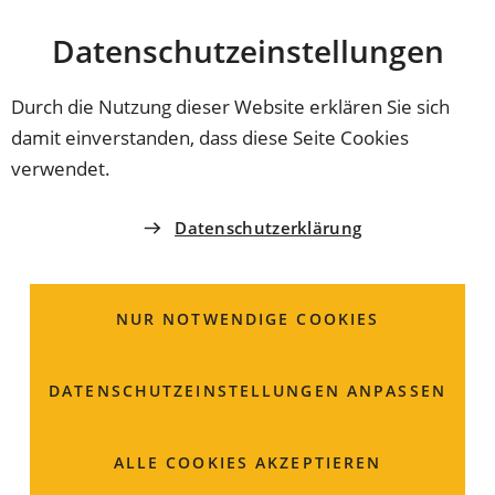
Stadt
INHALT ANSPRINGEN
Datenschutz­einstellungen
Coburg
Durch die Nutzung dieser Website erklären Sie sich
damit einverstanden, dass diese Seite Cookies
PERSONAL- UND ORGANISATIONSAMT
verwendet.
Herr
Florian
Igler
Datenschutzerklärung
Abteilungsleiter der Abteilung
Organisation
NUR NOTWENDIGE COOKIES
Markt 1
DATENSCHUTZ­EINSTELLUNGEN ANPASSEN
96450 Coburg
Raum: 110
ALLE COOKIES AKZEPTIEREN