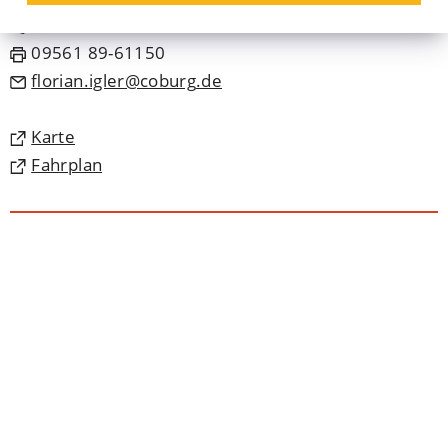
09561 89-1150
09561 89-61150
florian.igler
coburg
de
(Öffnet
Karte
in
(Öffnet
Fahrplan
einem
in
neuen
einem
Tab)
neuen
Tab)