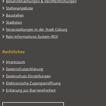
Tab)
Bekanntmachungen & Veröffentlichungen
Stellenangebote
Baustellen
(Öffnet
Stadtplan
in
(Öffnet
Veranstaltungen in der Stadt Coburg
einem
in
(Öffnet
Rats-Informations-System (RIS)
neuen
einem
in
Tab)
neuen
einem
Tab)
Rechtliches
neuen
Tab)
Impressum
Datenschutzerklärung
Datenschutz-Einstellungen
Elektronische Zugangseröffnung
Erklärung zur Barrierefreiheit