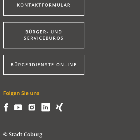
(ÖFFNET
KONTAKTFORMULAR
IN
EINEM
NEUEN
TAB)
BÜRGER- UND
(ÖFFNET
SERVICEBÜROS
IN
EINEM
NEUEN
TAB)
(ÖFFNET
BÜRGERDIENSTE ONLINE
IN
EINEM
NEUEN
TAB)
Folgen Sie uns
© Stadt Coburg