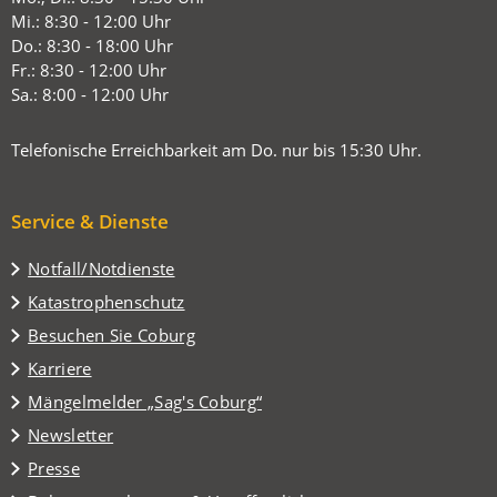
einem
Mi.: 8:30 - 12:00 Uhr
neuen
Do.: 8:30 - 18:00 Uhr
Tab)
Fr.: 8:30 - 12:00 Uhr
Sa.: 8:00 - 12:00 Uhr
Telefonische Erreichbarkeit am Do. nur bis 15:30 Uhr.
Service & Dienste
Notfall/Notdienste
Katastrophenschutz
(Öffnet
Besuchen Sie Coburg
in
Karriere
einem
(Öffnet
Mängelmelder „Sag's Coburg“
neuen
in
Tab)
Newsletter
einem
Presse
neuen