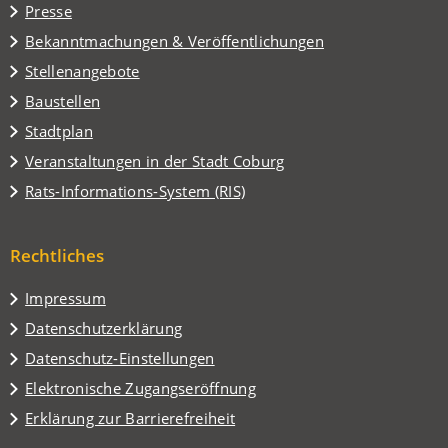
Presse
neuen
Tab)
Bekanntmachungen & Veröffentlichungen
Stellenangebote
Baustellen
(Öffnet
Stadtplan
in
(Öffnet
Veranstaltungen in der Stadt Coburg
einem
in
(Öffnet
Rats-Informations-System (RIS)
neuen
einem
in
Tab)
neuen
einem
Tab)
Rechtliches
neuen
Tab)
Impressum
Datenschutzerklärung
Datenschutz-Einstellungen
Elektronische Zugangseröffnung
Erklärung zur Barrierefreiheit