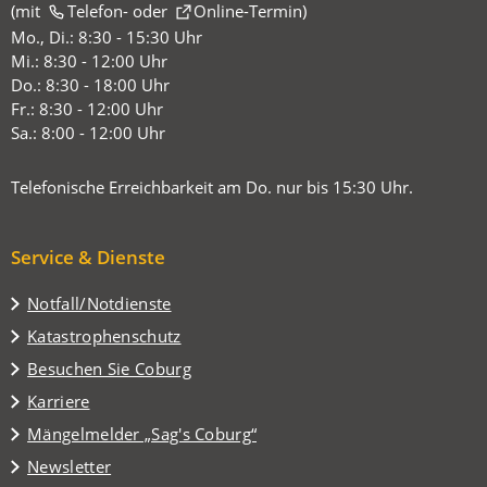
(mit
(Öffnet
Telefon-
oder
Online-Termin
)
in
Mo., Di.: 8:30 - 15:30 Uhr
einem
Mi.: 8:30 - 12:00 Uhr
neuen
Do.: 8:30 - 18:00 Uhr
Tab)
Fr.: 8:30 - 12:00 Uhr
Sa.: 8:00 - 12:00 Uhr
Telefonische Erreichbarkeit am Do. nur bis 15:30 Uhr.
Service & Dienste
Notfall/Notdienste
Katastrophenschutz
(Öffnet
Besuchen Sie Coburg
in
Karriere
einem
(Öffnet
Mängelmelder „Sag's Coburg“
neuen
in
Tab)
Newsletter
einem