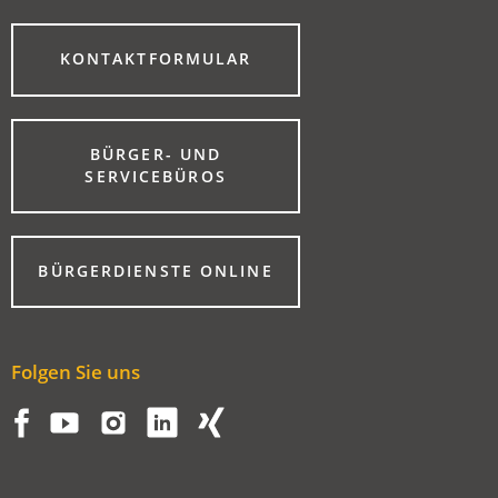
(ÖFFNET
KONTAKTFORMULAR
IN
EINEM
NEUEN
TAB)
BÜRGER- UND
(ÖFFNET
SERVICEBÜROS
IN
EINEM
NEUEN
TAB)
(ÖFFNET
BÜRGERDIENSTE ONLINE
IN
EINEM
NEUEN
TAB)
Folgen Sie uns