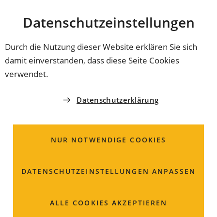
Stadt
INHALT ANSPRINGEN
Datenschutz­einstellungen
Coburg
Durch die Nutzung dieser Website erklären Sie sich
damit einverstanden, dass diese Seite Cookies
AMT FÜR JUGEND UND FAMILIE
verwendet.
Herr
Klaus
Hut
Datenschutzerklärung
Controlling
NUR NOTWENDIGE COOKIES
Steingasse 18
96450 Coburg
DATENSCHUTZ­EINSTELLUNGEN ANPASSEN
Raum: 136a
ALLE COOKIES AKZEPTIEREN
09561 89-3513