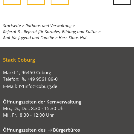
Sie
Startseite
Rathaus und Verwaltung
Referat 3 - Referat für Soziales, Bildung und Kultur
befinden
Amt für Jugend und Familie
Herr Klaus Hut
sich
hier:
Stadt Coburg
Markt 1, 96450 Coburg
Telefon:
+49 9561 89-0
E-Mail:
info
coburg
de
Öffnungszeiten der Kernverwaltung
Mo., Di., Do.: 8:30 - 15:30 Uhr
Mi., Fr.: 8:30 - 12:00 Uhr
Öffnungszeiten des
Bürgerbüros