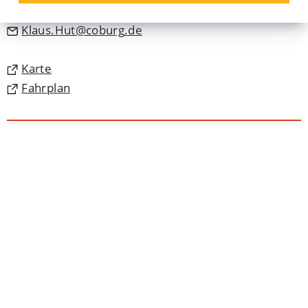
09561 89-63513
Klaus.Hut
coburg
de
(Öffnet
Karte
in
(Öffnet
Fahrplan
einem
in
neuen
einem
Tab)
neuen
Tab)