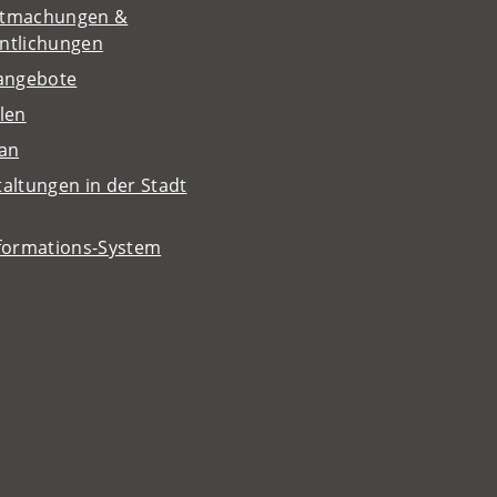
tmachungen &
entlichungen
nangebote
len
lan
altungen in der Stadt
nformations-System