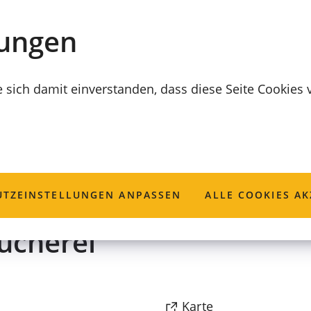
lungen
e sich damit einverstanden, dass diese Seite Cookies
TZ­EINSTELLUNGEN ANPASSEN
ALLE COOKIES AK
ücherei
(Öffnet
Karte