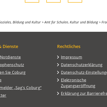
 Soziales, Bildung und Kultur
Amt für Schulen, Kultur und Bildung
Fra
& Dienste
Rechtliches
/Notdienste
Impressum
rophenschutz
Datenschutzerklärung
en Sie Coburg
Datenschutz-Einstellun
e
Elektronische
Zugangseröffnung
melder „Sag's Coburg“
Erklärung zur Barrierefre
tter