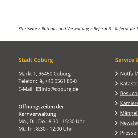
Sie
Startseite
Rathaus und Verwaltung
Referat 3 - Referat für
befinden
sich
hier:
Stadt Coburg
Service 
Markt 1, 96450 Coburg
Notfall
Telefon:
+49 9561 89-0
Katast
E-Mail:
info
coburg
de
(Öffnet
Besuch
in
Karrier
Öffnungszeiten der
einem
(Öffnet
Mängel
Kernverwaltung
neuen
in
Mo., Di., Do.: 8:30 - 15:30 Uhr
Tab)
Newsle
einem
Mi., Fr.: 8:30 - 12:00 Uhr
Presse
neuen