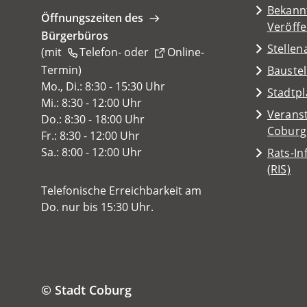
Tab)
Bekann
Öffnungszeiten des
Veröff
Bürgerbüros
Stelle
(mit
Telefon-
oder
Online-
Termin
(Öffnet
)
Baustel
in
Mo., Di.: 8:30 - 15:30 Uhr
(Öffnet
Stadtp
einem
Mi.: 8:30 - 12:00 Uhr
in
Veranst
neuen
Do.: 8:30 - 18:00 Uhr
einem
(Öffnet
Coburg
Tab)
Fr.: 8:30 - 12:00 Uhr
neuen
in
Sa.: 8:00 - 12:00 Uhr
Rats-I
Tab)
einem
(Öffnet
(RIS)
neuen
in
Telefonische Erreichbarkeit am
Tab)
einem
Do. nur bis 15:30 Uhr.
neuen
Tab)
© Stadt Coburg