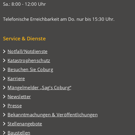
Sa.: 8:00 - 12:00 Uhr
Telefonische Erreichbarkeit am Do. nur bis 15:30 Uhr.
Service & Dienste
Notfall/Notdienste
Katastrophenschutz
(Öffnet
Besuchen Sie Coburg
in
Karriere
einem
(Öffnet
Mängelmelder „Sag's Coburg“
neuen
in
Tab)
Newsletter
einem
Presse
neuen
Tab)
Bekanntmachungen & Veröffentlichungen
Stellenangebote
Baustellen