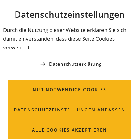
Stadt
INHALT ANSPRINGEN
Datenschutz­einstellungen
Coburg
Durch die Nutzung dieser Website erklären Sie sich
damit einverstanden, dass diese Seite Cookies
STABSSTELLE DEMOGRAFIE, BILDUNG & FAMILIE
verwendet.
Frau
Dana
Helbig
Datenschutzerklärung
Sachbearbeiterin
NUR NOTWENDIGE COOKIES
Herrngasse 19
96450 Coburg
DATENSCHUTZ­EINSTELLUNGEN ANPASSEN
09561 89-3011
ALLE COOKIES AKZEPTIEREN
09561 89-63011