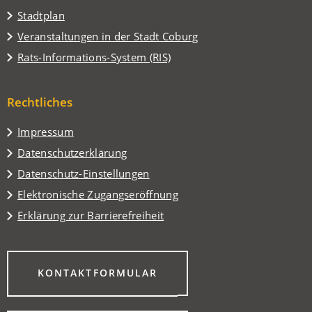
(Öffnet
Stadtplan
in
(Öffnet
Veranstaltungen in der Stadt Coburg
einem
in
(Öffnet
Rats-Informations-System (RIS)
neuen
einem
in
Tab)
neuen
einem
Tab)
Rechtliches
neuen
Tab)
Impressum
Datenschutzerklärung
Datenschutz-Einstellungen
Elektronische Zugangseröffnung
Erklärung zur Barrierefreiheit
(ÖFFNET
KONTAKTFORMULAR
IN
EINEM