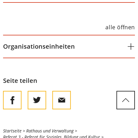
alle öffnen
Organisationseinheiten
Seite teilen
Sie
Startseite
Rathaus und Verwaltung
Referat 3 - Referat für Soziales, Bildung und Kultur