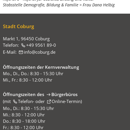
befinden
Stabsstelle Demografie, Bildung & Familie
Frau Dana Helbig
sich
hier:
Stadt Coburg
Markt 1, 96450 Coburg
Telefon:
+49 9561 89-0
E-Mail:
info
coburg
de
Öffnungszeiten der Kernverwaltung
Mo., Di., Do.: 8:30 - 15:30 Uhr
Mi., Fr.: 8:30 - 12:00 Uhr
Öffnungszeiten des
Bürgerbüros
(mit
(Öffnet
Telefon-
oder
Online-Termin
)
in
Mo., Di.: 8:30 - 15:30 Uhr
einem
Mi.: 8:30 - 12:00 Uhr
neuen
Do.: 8:30 - 18:00 Uhr
Tab)
Fr.: 8:30 - 12:00 Uhr