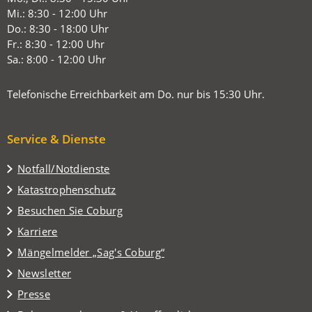
einem
Mi.: 8:30 - 12:00 Uhr
neuen
Do.: 8:30 - 18:00 Uhr
Tab)
Fr.: 8:30 - 12:00 Uhr
Sa.: 8:00 - 12:00 Uhr
Telefonische Erreichbarkeit am Do. nur bis 15:30 Uhr.
Service & Dienste
Notfall/Notdienste
Katastrophenschutz
(Öffnet
Besuchen Sie Coburg
in
Karriere
einem
(Öffnet
Mängelmelder „Sag's Coburg“
neuen
in
Tab)
Newsletter
einem
Presse
neuen