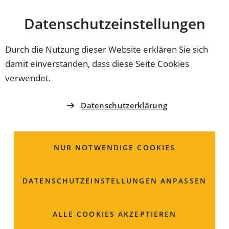
Stadt
INHALT ANSPRINGEN
Datenschutz­einstellungen
Coburg
Durch die Nutzung dieser Website erklären Sie sich
damit einverstanden, dass diese Seite Cookies
EINWOHNERAMT
verwendet.
Herr
Pascale
Bauer
Datenschutzerklärung
Abteilungsleitung
Bürgerdienste
NUR NOTWENDIGE COOKIES
Am Viktoriabrunnen 4
DATENSCHUTZ­EINSTELLUNGEN ANPASSEN
96450 Coburg
Raum: 122
ALLE COOKIES AKZEPTIEREN