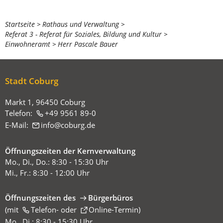
Sie
Startseite
Rathaus und Verwaltung
Referat 3 - Referat für Soziales, Bildung und Kultur
befinden
Einwohneramt
Herr Pascale Bauer
sich
hier:
Stadt Coburg
Markt 1, 96450 Coburg
Telefon:
+49 9561 89-0
E-Mail:
info
coburg
de
Öffnungszeiten der Kernverwaltung
Mo., Di., Do.: 8:30 - 15:30 Uhr
Mi., Fr.: 8:30 - 12:00 Uhr
Öffnungszeiten des
Bürgerbüros
(mit
(Öffnet
Telefon-
oder
Online-Termin
)
in
Mo., Di.: 8:30 - 15:30 Uhr