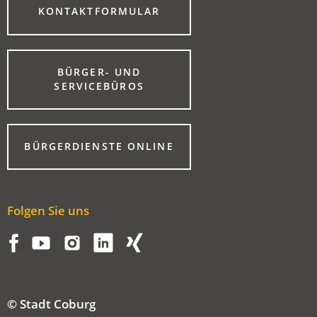
(ÖFFNET
KONTAKTFORMULAR
IN
EINEM
NEUEN
TAB)
BÜRGER- UND
(ÖFFNET
SERVICEBÜROS
IN
EINEM
NEUEN
TAB)
(ÖFFNET
BÜRGERDIENSTE ONLINE
IN
EINEM
NEUEN
TAB)
Folgen Sie uns
© Stadt Coburg