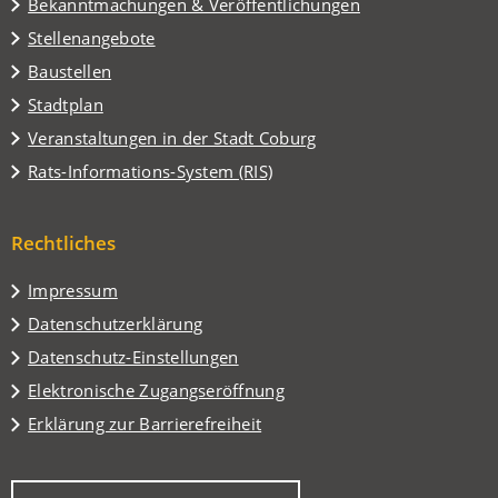
Tab)
Bekanntmachungen & Veröffentlichungen
Stellenangebote
Baustellen
(Öffnet
Stadtplan
in
(Öffnet
Veranstaltungen in der Stadt Coburg
einem
in
(Öffnet
Rats-Informations-System (RIS)
neuen
einem
in
Tab)
neuen
einem
Tab)
Rechtliches
neuen
Tab)
Impressum
Datenschutzerklärung
Datenschutz-Einstellungen
Elektronische Zugangseröffnung
Erklärung zur Barrierefreiheit