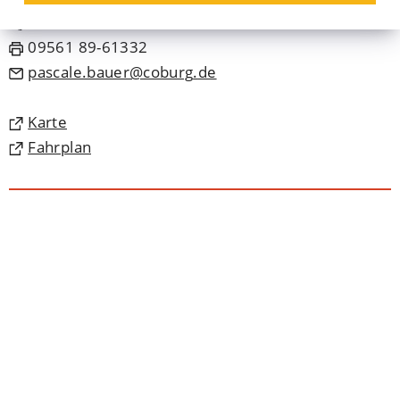
09561 89-1332
09561 89-61332
pascale.bauer
coburg
de
(Öffnet
Karte
in
(Öffnet
Fahrplan
einem
in
neuen
einem
Tab)
neuen
Tab)