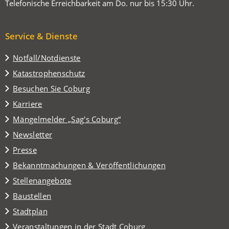
Telefonische Erreichbarkeit am Do. nur bis 15:30 Uhr.
Service & Dienste
Notfall/Notdienste
Katastrophenschutz
(Öffnet
Besuchen Sie Coburg
in
Karriere
einem
(Öffnet
Mängelmelder „Sag's Coburg“
neuen
in
Tab)
Newsletter
einem
Presse
neuen
Tab)
Bekanntmachungen & Veröffentlichungen
Stellenangebote
Baustellen
(Öffnet
Stadtplan
in
(Öffnet
Veranstaltungen in der Stadt Coburg