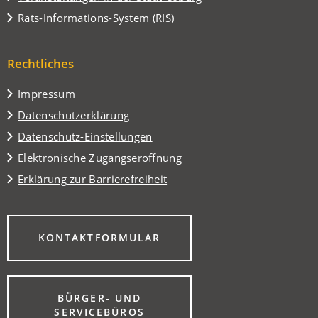
einem
in
(Öffnet
Rats-Informations-System (RIS)
neuen
einem
in
Tab)
neuen
einem
Tab)
Rechtliches
neuen
Tab)
Impressum
Datenschutzerklärung
Datenschutz-Einstellungen
Elektronische Zugangseröffnung
Erklärung zur Barrierefreiheit
(ÖFFNET
KONTAKTFORMULAR
IN
EINEM
NEUEN
TAB)
BÜRGER- UND
(ÖFFNET
SERVICEBÜROS