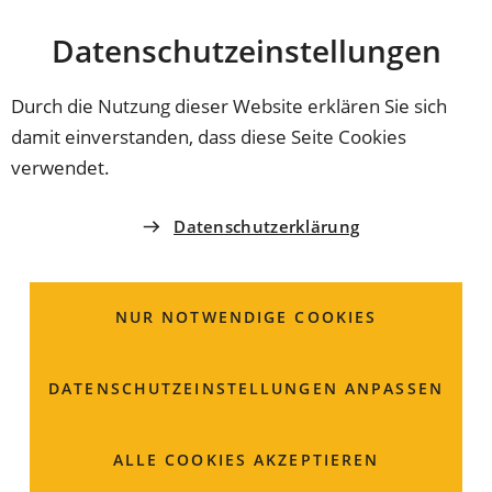
Stadt
INHALT ANSPRINGEN
Datenschutz­einstellungen
Coburg
Durch die Nutzung dieser Website erklären Sie sich
damit einverstanden, dass diese Seite Cookies
STADT COBURG
verwendet.
Herr
Can
Aydin
Datenschutzerklärung
Zweiter Bürgermeister,
Sozialreferent
NUR NOTWENDIGE COOKIES
Oberer Bürglaß 1
DATENSCHUTZ­EINSTELLUNGEN ANPASSEN
96450 Coburg
ALLE COOKIES AKZEPTIEREN
09561 89-1031