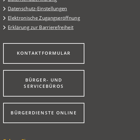
Datenschutz-Einstellungen
Elektronische Zugangseröffnung
Erklärung zur Barrierefreiheit
(ÖFFNET
KONTAKTFORMULAR
IN
EINEM
NEUEN
TAB)
BÜRGER- UND
(ÖFFNET
SERVICEBÜROS
IN
EINEM
NEUEN
TAB)
(ÖFFNET
BÜRGERDIENSTE ONLINE
IN
EINEM
NEUEN
TAB)