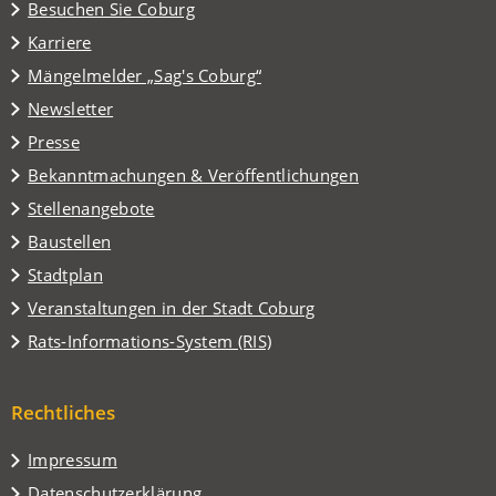
(Öffnet
Besuchen Sie Coburg
in
Karriere
einem
(Öffnet
Mängelmelder „Sag's Coburg“
neuen
in
Tab)
Newsletter
einem
Presse
neuen
Tab)
Bekanntmachungen & Veröffentlichungen
Stellenangebote
Baustellen
(Öffnet
Stadtplan
in
(Öffnet
Veranstaltungen in der Stadt Coburg
einem
in
(Öffnet
Rats-Informations-System (RIS)
neuen
einem
in
Tab)
neuen
einem
Tab)
Rechtliches
neuen
Tab)
Impressum
Datenschutzerklärung