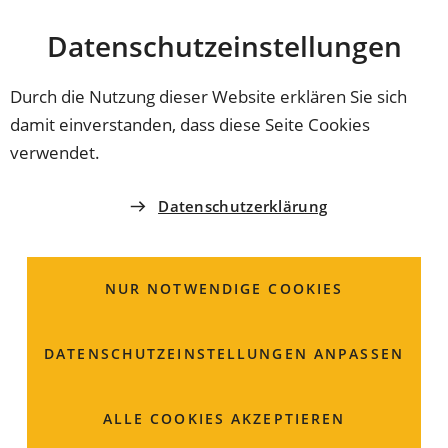
Stadt
INHALT ANSPRINGEN
Datenschutz­einstellungen
Coburg
Durch die Nutzung dieser Website erklären Sie sich
damit einverstanden, dass diese Seite Cookies
REFERAT 4 - RESSOURCENREFERAT
verwendet.
Beschaffungsamt
Datenschutzerklärung
Steingasse 18
96450 Coburg
NUR NOTWENDIGE COOKIES
09561 89-3155
DATENSCHUTZ­EINSTELLUNGEN ANPASSEN
09561 89-63155
Beschaffungsamt
coburg
de
ALLE COOKIES AKZEPTIEREN