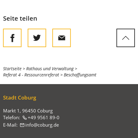
Seite teilen
Sie
Startseite
Rathaus und Verwaltung
Referat 4 - Ressourcenreferat
Beschaffungsamt
befinden
sich
hier:
Stadt Coburg
Markt 1, 96450 Coburg
Telefon:
+49 9561 89-0
E-Mail:
info
coburg
de