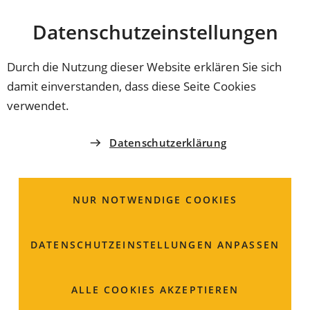
Stadt
INHALT ANSPRINGEN
Datenschutz­einstellungen
Coburg
Durch die Nutzung dieser Website erklären Sie sich
damit einverstanden, dass diese Seite Cookies
EINWOHNERAMT
verwendet.
Stimmkreisleitung
Datenschutzerklärung
Landtags- und
Bezirkswahl
NUR NOTWENDIGE COOKIES
Am Viktoriabrunnen 4
DATENSCHUTZ­EINSTELLUNGEN ANPASSEN
96450 Coburg
ALLE COOKIES AKZEPTIEREN
09561 89-1335