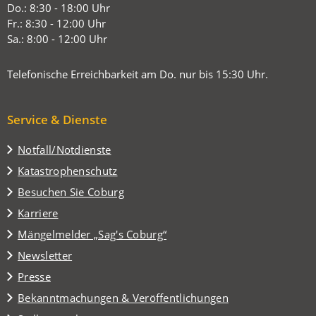
neuen
Do.: 8:30 - 18:00 Uhr
Tab)
Fr.: 8:30 - 12:00 Uhr
Sa.: 8:00 - 12:00 Uhr
Telefonische Erreichbarkeit am Do. nur bis 15:30 Uhr.
Service & Dienste
Notfall/Notdienste
Katastrophenschutz
(Öffnet
Besuchen Sie Coburg
in
Karriere
einem
(Öffnet
Mängelmelder „Sag's Coburg“
neuen
in
Tab)
Newsletter
einem
Presse
neuen
Tab)
Bekanntmachungen & Veröffentlichungen