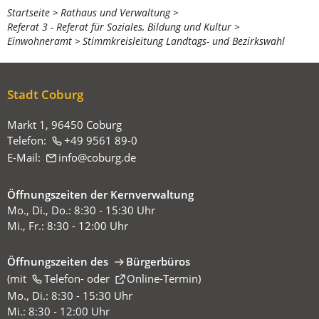
Sie
Startseite
Rathaus und Verwaltung
Referat 3 - Referat für Soziales, Bildung und Kultur
befinden
Einwohneramt
Stimmkreisleitung Landtags- und Bezirkswahl
sich
hier:
Stadt Coburg
Markt 1, 96450 Coburg
Telefon:
+49 9561 89-0
E-Mail:
info
coburg
de
Öffnungszeiten der Kernverwaltung
Mo., Di., Do.: 8:30 - 15:30 Uhr
Mi., Fr.: 8:30 - 12:00 Uhr
Öffnungszeiten des
Bürgerbüros
(mit
(Öffnet
Telefon-
oder
Online-Termin
)
in
Mo., Di.: 8:30 - 15:30 Uhr
einem
Mi.: 8:30 - 12:00 Uhr