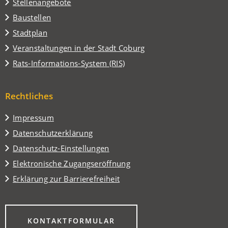
Stellenangebote
Baustellen
(Öffnet
Stadtplan
in
(Öffnet
Veranstaltungen in der Stadt Coburg
einem
in
(Öffnet
Rats-Informations-System (RIS)
neuen
einem
in
Tab)
neuen
einem
Tab)
Rechtliches
neuen
Tab)
Impressum
Datenschutzerklärung
Datenschutz-Einstellungen
Elektronische Zugangseröffnung
Erklärung zur Barrierefreiheit
(ÖFFNET
KONTAKTFORMULAR