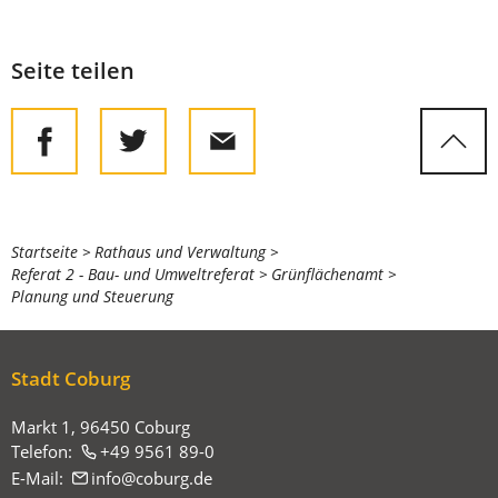
Seite teilen
Sie
Startseite
Rathaus und Verwaltung
Referat 2 - Bau- und Umweltreferat
Grünflächenamt
befinden
Planung und Steuerung
sich
hier:
Stadt Coburg
Markt 1, 96450 Coburg
Telefon:
+49 9561 89-0
E-Mail:
info
coburg
de