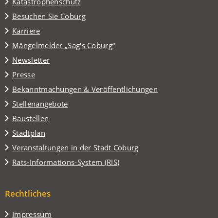
Katastrophenschutz
(Öffnet
Besuchen Sie Coburg
in
Karriere
einem
(Öffnet
Mängelmelder „Sag's Coburg“
neuen
in
Tab)
Newsletter
einem
Presse
neuen
Tab)
Bekanntmachungen & Veröffentlichungen
Stellenangebote
Baustellen
(Öffnet
Stadtplan
in
(Öffnet
Veranstaltungen in der Stadt Coburg
einem
in
(Öffnet
Rats-Informations-System (RIS)
neuen
einem
in
Tab)
neuen
einem
Tab)
Rechtliches
neuen
Tab)
Impressum