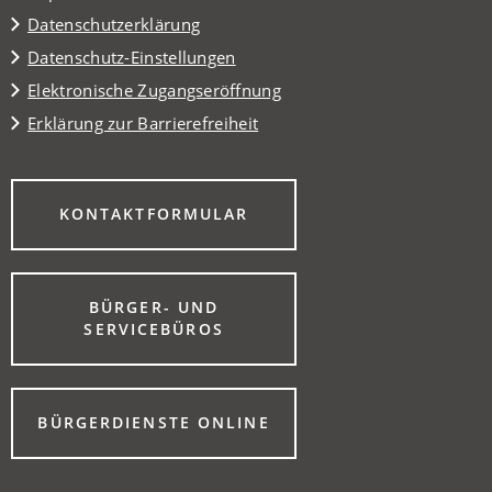
Datenschutzerklärung
Datenschutz-Einstellungen
Elektronische Zugangseröffnung
Erklärung zur Barrierefreiheit
(ÖFFNET
KONTAKTFORMULAR
IN
EINEM
NEUEN
TAB)
BÜRGER- UND
(ÖFFNET
SERVICEBÜROS
IN
EINEM
NEUEN
TAB)
(ÖFFNET
BÜRGERDIENSTE ONLINE
IN
EINEM
NEUEN