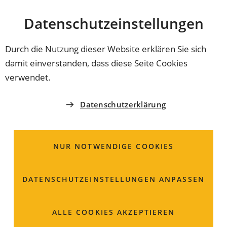
Stadt
INHALT ANSPRINGEN
Datenschutz­einstellungen
Coburg
Durch die Nutzung dieser Website erklären Sie sich
damit einverstanden, dass diese Seite Cookies
GRÜNFLÄCHENAMT
verwendet.
Planung und Steuerung
Datenschutzerklärung
Glockenberg 27
96450 Coburg
NUR NOTWENDIGE COOKIES
09561 89-1670
DATENSCHUTZ­EINSTELLUNGEN ANPASSEN
09561 89-2679
gruenflaechenamt
coburg
de
ALLE COOKIES AKZEPTIEREN