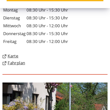
Öffnungszeiten
Montag
08:30 Uhr - 15:30 Uhr
Dienstag
08:30 Uhr - 15:30 Uhr
Mittwoch
08:30 Uhr - 12:00 Uhr
Donnerstag
08:30 Uhr - 15:30 Uhr
Freitag
08:30 Uhr - 12:00 Uhr
(Öffnet
Karte
in
(Öffnet
Fahrplan
einem
in
neuen
einem
Tab)
neuen
Tab)