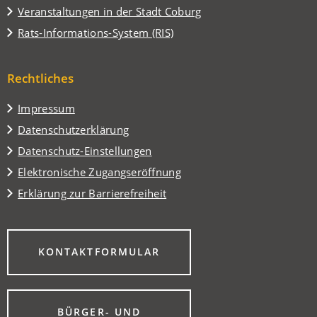
in
(Öffnet
Veranstaltungen in der Stadt Coburg
einem
in
(Öffnet
Rats-Informations-System (RIS)
neuen
einem
in
Tab)
neuen
einem
Tab)
Rechtliches
neuen
Tab)
Impressum
Datenschutzerklärung
Datenschutz-Einstellungen
Elektronische Zugangseröffnung
Erklärung zur Barrierefreiheit
(ÖFFNET
KONTAKTFORMULAR
IN
EINEM
NEUEN
TAB)
BÜRGER- UND