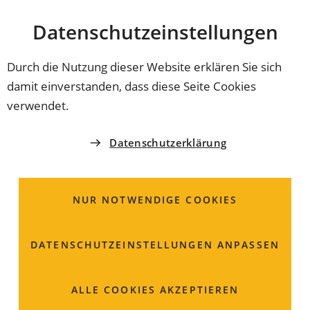
Stadt
INHALT ANSPRINGEN
Datenschutz­einstellungen
Coburg
Durch die Nutzung dieser Website erklären Sie sich
damit einverstanden, dass diese Seite Cookies
SOZIAL- UND VERSICHERUNGSAMT
verwendet.
Koordinator*in zur
Datenschutzerklärung
Betreuung von
Menschen mit
NUR NOTWENDIGE COOKIES
Migrationshintergrund
DATENSCHUTZ­EINSTELLUNGEN ANPASSEN
Am Viktoriabrunnen 4
ALLE COOKIES AKZEPTIEREN
96450 Coburg