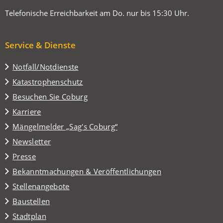
Telefonische Erreichbarkeit am Do. nur bis 15:30 Uhr.
Service & Dienste
Notfall/Notdienste
Katastrophenschutz
(Öffnet
Besuchen Sie Coburg
in
Karriere
einem
(Öffnet
Mängelmelder „Sag's Coburg“
neuen
in
Tab)
Newsletter
einem
Presse
neuen
Tab)
Bekanntmachungen & Veröffentlichungen
Stellenangebote
Baustellen
(Öffnet
Stadtplan