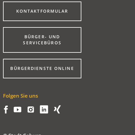
(ÖFFNET
KONTAKTFORMULAR
IN
EINEM
NEUEN
TAB)
BÜRGER- UND
(ÖFFNET
SERVICEBÜROS
IN
EINEM
NEUEN
TAB)
(ÖFFNET
BÜRGERDIENSTE ONLINE
IN
EINEM
NEUEN
TAB)
Folgen Sie uns