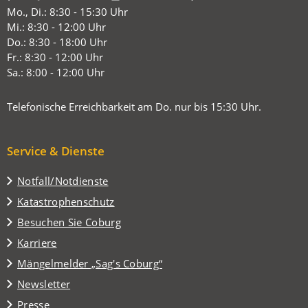
in
Mo., Di.: 8:30 - 15:30 Uhr
einem
Mi.: 8:30 - 12:00 Uhr
neuen
Do.: 8:30 - 18:00 Uhr
Tab)
Fr.: 8:30 - 12:00 Uhr
Sa.: 8:00 - 12:00 Uhr
Telefonische Erreichbarkeit am Do. nur bis 15:30 Uhr.
Service & Dienste
Notfall/Notdienste
Katastrophenschutz
(Öffnet
Besuchen Sie Coburg
in
Karriere
einem
(Öffnet
Mängelmelder „Sag's Coburg“
neuen
in
Tab)
Newsletter
einem
Presse