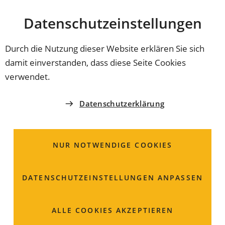
Stadt
INHALT ANSPRINGEN
Datenschutz­einstellungen
Coburg
Durch die Nutzung dieser Website erklären Sie sich
damit einverstanden, dass diese Seite Cookies
BAUVERWALTUNGS- UND UMWELTAMT
verwendet.
Wasserrecht mit
Datenschutzerklärung
Fachkundiger Stelle
NUR NOTWENDIGE COOKIES
Steingasse 18
96450 Coburg
DATENSCHUTZ­EINSTELLUNGEN ANPASSEN
09561 89-2604
09561 89-62604
ALLE COOKIES AKZEPTIEREN