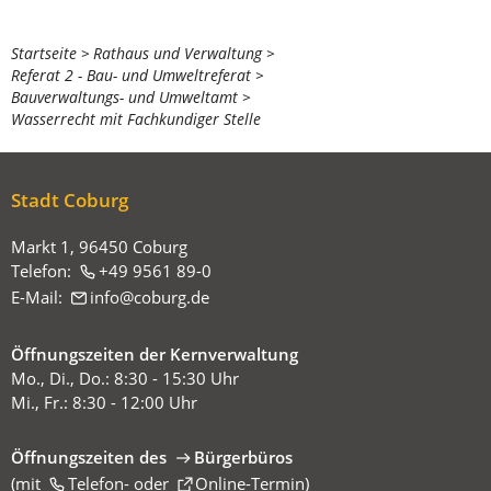
Sie
Startseite
Rathaus und Verwaltung
Referat 2 - Bau- und Umweltreferat
befinden
Bauverwaltungs- und Umweltamt
sich
Wasserrecht mit Fachkundiger Stelle
hier:
Stadt Coburg
Markt 1, 96450 Coburg
Telefon:
+49 9561 89-0
E-Mail:
info
coburg
de
Öffnungszeiten der Kernverwaltung
Mo., Di., Do.: 8:30 - 15:30 Uhr
Mi., Fr.: 8:30 - 12:00 Uhr
Öffnungszeiten des
Bürgerbüros
(mit
(Öffnet
Telefon-
oder
Online-Termin
)