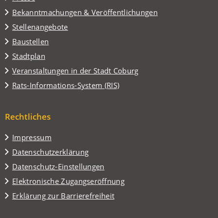
neuen
Tab)
Bekanntmachungen & Veröffentlichungen
Stellenangebote
Baustellen
(Öffnet
Stadtplan
in
(Öffnet
Veranstaltungen in der Stadt Coburg
einem
in
(Öffnet
Rats-Informations-System (RIS)
neuen
einem
in
Tab)
neuen
einem
Tab)
Rechtliches
neuen
Tab)
Impressum
Datenschutzerklärung
Datenschutz-Einstellungen
Elektronische Zugangseröffnung
Erklärung zur Barrierefreiheit