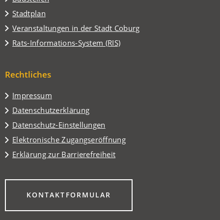
(Öffnet
Stadtplan
in
(Öffnet
Veranstaltungen in der Stadt Coburg
einem
in
(Öffnet
Rats-Informations-System (RIS)
neuen
einem
in
Tab)
neuen
einem
Tab)
Rechtliches
neuen
Tab)
Impressum
Datenschutzerklärung
Datenschutz-Einstellungen
Elektronische Zugangseröffnung
Erklärung zur Barrierefreiheit
(ÖFFNET
KONTAKTFORMULAR
IN
EINEM