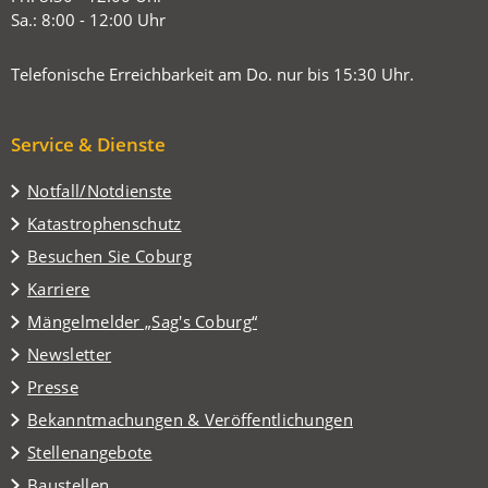
Sa.: 8:00 - 12:00 Uhr
Telefonische Erreichbarkeit am Do. nur bis 15:30 Uhr.
Service & Dienste
Notfall/Notdienste
Katastrophenschutz
(Öffnet
Besuchen Sie Coburg
in
Karriere
einem
(Öffnet
Mängelmelder „Sag's Coburg“
neuen
in
Tab)
Newsletter
einem
Presse
neuen
Tab)
Bekanntmachungen & Veröffentlichungen
Stellenangebote
Baustellen