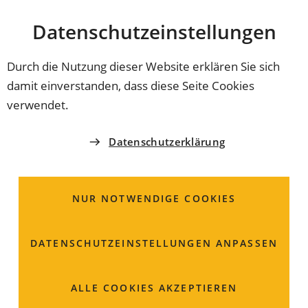
Stadt
INHALT ANSPRINGEN
Datenschutz­einstellungen
Coburg
Durch die Nutzung dieser Website erklären Sie sich
damit einverstanden, dass diese Seite Cookies
STADT COBURG
verwendet.
Friedrich-Rückert-
Datenschutzerklärung
Gedächtnisstätte
Coburg
NUR NOTWENDIGE COOKIES
Der 1788 in Schweinfurt geborene Dichter und
DATENSCHUTZ­EINSTELLUNGEN ANPASSEN
Professor für Orientalistik Friedrich Rückert lebte bis
zu seinem Tod 1866 in einem 1776 erbauten Gutshof in
Neuses bei Coburg. Seine Nachkommen machten das
ALLE COOKIES AKZEPTIEREN
Arbeitszimmer mit Mobiliar, Büchern und