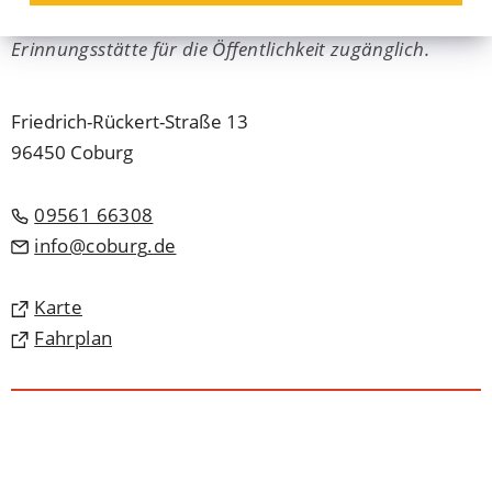
Ausstattungsstücken im hinterlassenen Zustand als
Erinnungsstätte für die Öffentlichkeit zugänglich.
Friedrich-Rückert-Straße 13
96450 Coburg
09561 66308
info
coburg
de
(Öffnet
Karte
in
(Öffnet
Fahrplan
einem
in
neuen
einem
Tab)
neuen
Tab)