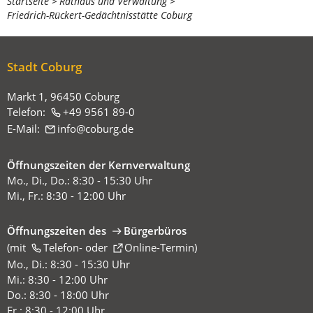
Sie
Startseite
Rathaus und Verwaltung
Friedrich-Rückert-Gedächtnisstätte Coburg
befinden
sich
hier:
Stadt Coburg
Markt 1, 96450 Coburg
Telefon:
+49 9561 89-0
E-Mail:
info
coburg
de
Öffnungszeiten der Kernverwaltung
Mo., Di., Do.: 8:30 - 15:30 Uhr
Mi., Fr.: 8:30 - 12:00 Uhr
Öffnungszeiten des
Bürgerbüros
(mit
(Öffnet
Telefon-
oder
Online-Termin
)
in
Mo., Di.: 8:30 - 15:30 Uhr
einem
Mi.: 8:30 - 12:00 Uhr
neuen
Do.: 8:30 - 18:00 Uhr
Tab)
Fr.: 8:30 - 12:00 Uhr