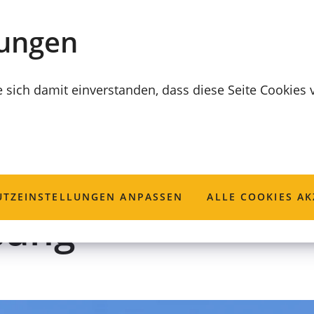
lungen
e sich damit einverstanden, dass diese Seite Cookies
gerarbeiten; Mel
TZ­EINSTELLUNGEN ANPASSEN
ALLE COOKIES AK
sung