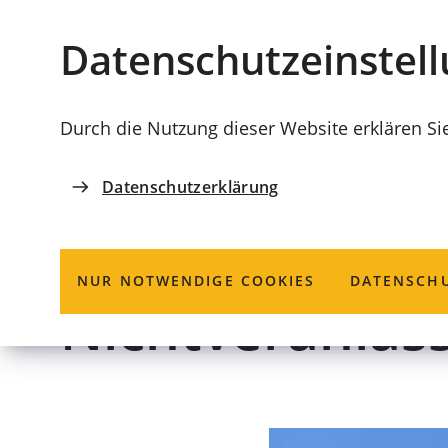
Stadt
INHALT ANSPRINGEN
Datenschutz­einstel
Coburg
Durch die Nutzung dieser Website erklären Si
Datenschutzerklärung
ORDNUNGSAMT
Schornsteinfe
NUR NOTWENDIGE COOKIES
DATENSCHU
Nichtveranlas