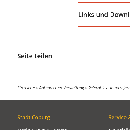
Links und Down
Seite teilen
Sie
Startseite
Rathaus und Verwaltung
Referat 1 - Hauptrefer
befinden
sich
hier:
Stadt Coburg
Service 