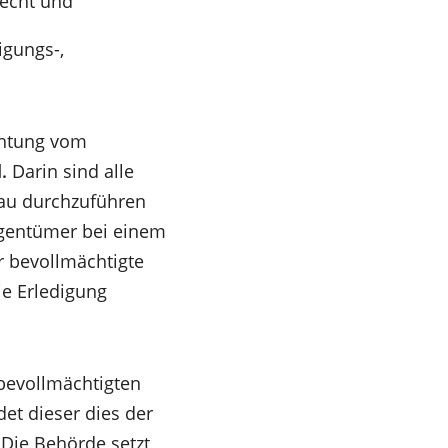
echt und
igungs-,
ichtung vom
.
Darin sind alle
hau durchzuführen
igentümer bei einem
r bevollmächtigte
ie Erledigung
bevollmächtigten
det dieser dies der
 Die Behörde setzt