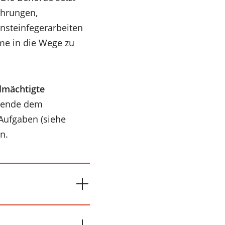
ehrungen,
nsteinfegerarbeiten
me in die Wege zu
lmächtigte
ibende dem
Aufgaben (siehe
n.