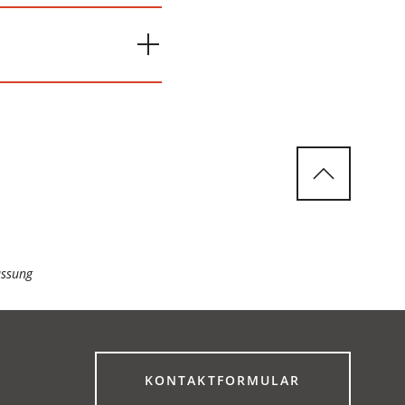
assung
(ÖFFNET
KONTAKTFORMULAR
IN