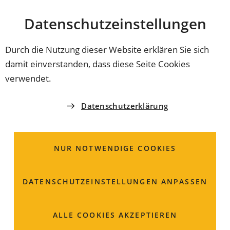
Stadt
INHALT ANSPRINGEN
Datenschutz­einstellungen
Coburg
Durch die Nutzung dieser Website erklären Sie sich
damit einverstanden, dass diese Seite Cookies
REFERAT 4 - RESSOURCENREFERAT
verwendet.
Öffentlicher
Datenschutzerklärung
Personennahverkehr;
Informationen zu
NUR NOTWENDIGE COOKIES
Sonderleistungen
DATENSCHUTZ­EINSTELLUNGEN ANPASSEN
ALLE COOKIES AKZEPTIEREN