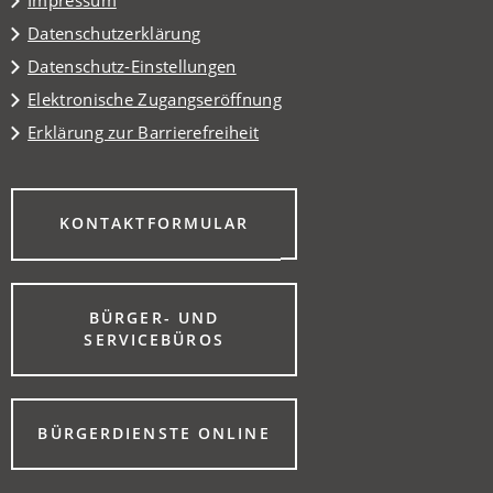
Impressum
Datenschutzerklärung
Datenschutz-Einstellungen
Elektronische Zugangseröffnung
Erklärung zur Barrierefreiheit
(ÖFFNET
KONTAKTFORMULAR
IN
EINEM
NEUEN
TAB)
BÜRGER- UND
(ÖFFNET
SERVICEBÜROS
IN
EINEM
NEUEN
TAB)
(ÖFFNET
BÜRGERDIENSTE ONLINE
IN
EINEM