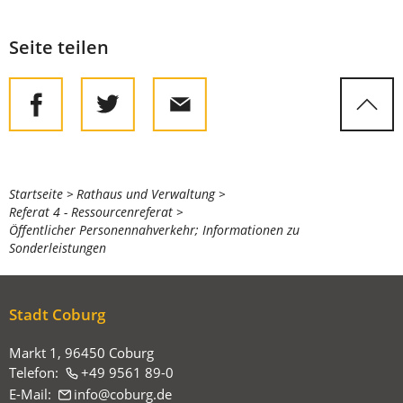
Seite teilen
Sie
Startseite
Rathaus und Verwaltung
Referat 4 - Ressourcenreferat
befinden
Öffentlicher Personennahverkehr; Informationen zu
sich
Sonderleistungen
hier:
Stadt Coburg
Markt 1, 96450 Coburg
Telefon:
+49 9561 89-0
E-Mail:
info
coburg
de