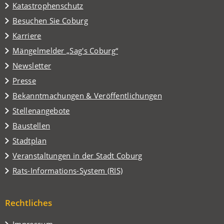
Katastrophenschutz
(Öffnet
Besuchen Sie Coburg
in
Karriere
einem
(Öffnet
Mängelmelder „Sag's Coburg“
neuen
in
Tab)
Newsletter
einem
Presse
neuen
Tab)
Bekanntmachungen & Veröffentlichungen
Stellenangebote
Baustellen
(Öffnet
Stadtplan
in
(Öffnet
Veranstaltungen in der Stadt Coburg
einem
in
(Öffnet
Rats-Informations-System (RIS)
neuen
einem
in
Tab)
neuen
einem
Tab)
Rechtliches
neuen
Tab)