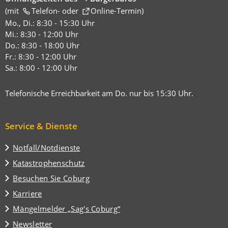
(mit
(Öffnet
Telefon-
oder
Online-Termin
)
in
Mo., Di.: 8:30 - 15:30 Uhr
einem
Mi.: 8:30 - 12:00 Uhr
neuen
Do.: 8:30 - 18:00 Uhr
Tab)
Fr.: 8:30 - 12:00 Uhr
Sa.: 8:00 - 12:00 Uhr
Telefonische Erreichbarkeit am Do. nur bis 15:30 Uhr.
Service & Dienste
Notfall/Notdienste
Katastrophenschutz
(Öffnet
Besuchen Sie Coburg
in
Karriere
einem
(Öffnet
Mängelmelder „Sag's Coburg“
neuen
in
Tab)
Newsletter