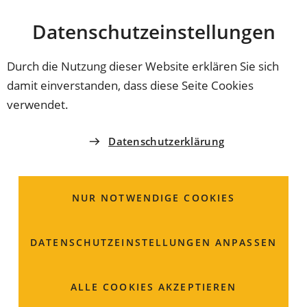
Stadt
INHALT ANSPRINGEN
Datenschutz­einstellungen
Coburg
Durch die Nutzung dieser Website erklären Sie sich
damit einverstanden, dass diese Seite Cookies
STADTBAUAMT
verwendet.
Liegenschaftskataster;
Datenschutzerklärung
Beantragung eines
Auszugs zur Bauvorlage
NUR NOTWENDIGE COOKIES
Ein Auszug aus dem Liegenschaftskataster wird in
DATENSCHUTZ­EINSTELLUNGEN ANPASSEN
Form eines "Katasterauszugs zur Bauvorlage"
bereitgestellt und kann beim zuständigen Amt für
Digitalisierung, Breitband und Vermessung
ALLE COOKIES AKZEPTIEREN
angefordert werden.