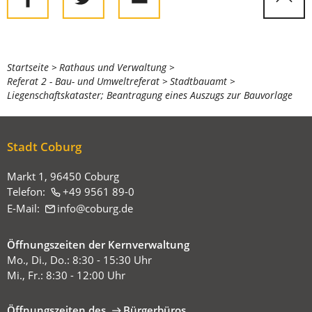
Sie
Startseite
Rathaus und Verwaltung
Referat 2 - Bau- und Umweltreferat
Stadtbauamt
befinden
Liegenschaftskataster; Beantragung eines Auszugs zur Bauvorlage
sich
hier:
Stadt Coburg
Markt 1, 96450 Coburg
Telefon:
+49 9561 89-0
E-Mail:
info
coburg
de
Öffnungszeiten der Kernverwaltung
Mo., Di., Do.: 8:30 - 15:30 Uhr
Mi., Fr.: 8:30 - 12:00 Uhr
Öffnungszeiten des
Bürgerbüros