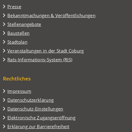
einem
Presse
neuen
Tab)
Bekanntmachungen & Veröffentlichungen
Stellenangebote
Baustellen
(Öffnet
Stadtplan
in
(Öffnet
Veranstaltungen in der Stadt Coburg
einem
in
(Öffnet
Rats-Informations-System (RIS)
neuen
einem
in
Tab)
neuen
einem
Tab)
Rechtliches
neuen
Tab)
Impressum
Datenschutzerklärung
Datenschutz-Einstellungen
Elektronische Zugangseröffnung
Erklärung zur Barrierefreiheit