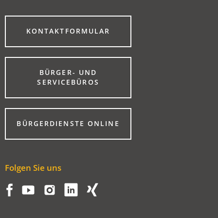
(ÖFFNET
KONTAKTFORMULAR
IN
EINEM
NEUEN
TAB)
BÜRGER- UND
(ÖFFNET
SERVICEBÜROS
IN
EINEM
NEUEN
TAB)
(ÖFFNET
BÜRGERDIENSTE ONLINE
IN
EINEM
NEUEN
TAB)
Folgen Sie uns