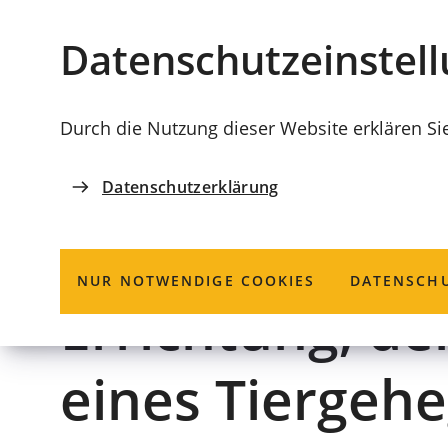
Stadt
INHALT ANSPRINGEN
Datenschutz­einstel
Coburg
Durch die Nutzung dieser Website erklären Si
Datenschutzerklärung
ORDNUNGSAMT
Landwirtschaft
NUR NOTWENDIGE COOKIES
DATENSCHU
Errichtung, de
eines Tiergeh