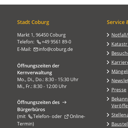
befinden
sich
hier:
Stadt Coburg
Service 
Markt 1, 96450 Coburg
Notfall
Telefon:
+49 9561 89-0
Katast
E-Mail:
info
coburg
de
(Öffnet
Besuch
in
Karrier
Öffnungszeiten der
einem
(Öffnet
Mängel
Kernverwaltung
neuen
in
Mo., Di., Do.: 8:30 - 15:30 Uhr
Tab)
Newsle
einem
Mi., Fr.: 8:30 - 12:00 Uhr
Presse
neuen
Tab)
Bekann
Öffnungszeiten des
Veröff
Bürgerbüros
Stelle
(mit
Telefon-
oder
Online-
Termin
(Öffnet
)
Baustel