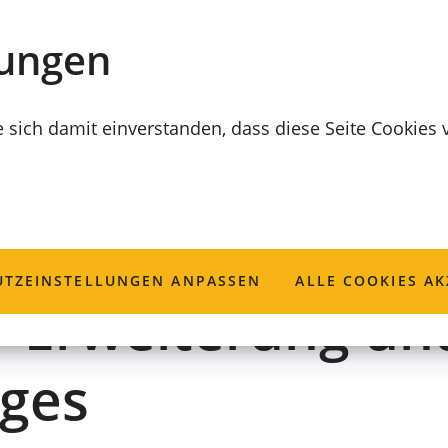
lungen
e sich damit einverstanden, dass diese Seite Cookies
liche Wildhaltun
TZ­EINSTELLUNGEN ANPASSEN
ALLE COOKIES AK
r Erweiterung un
eges