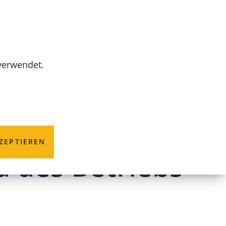
MENÜ
 verwendet.
g; Anzeige der
ZEPTIEREN
d des Betriebs