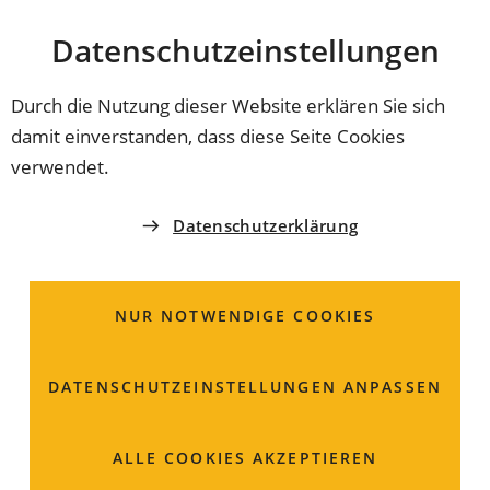
Stadt
INHALT ANSPRINGEN
Datenschutz­einstellungen
Coburg
Durch die Nutzung dieser Website erklären Sie sich
damit einverstanden, dass diese Seite Cookies
BÜRO DES OBERBÜRGERMEISTERS
verwendet.
Kommunale
Datenschutzerklärung
Auszeichnung; Ehrung
durch die Gemeinde
NUR NOTWENDIGE COOKIES
DATENSCHUTZ­EINSTELLUNGEN ANPASSEN
ALLE COOKIES AKZEPTIEREN