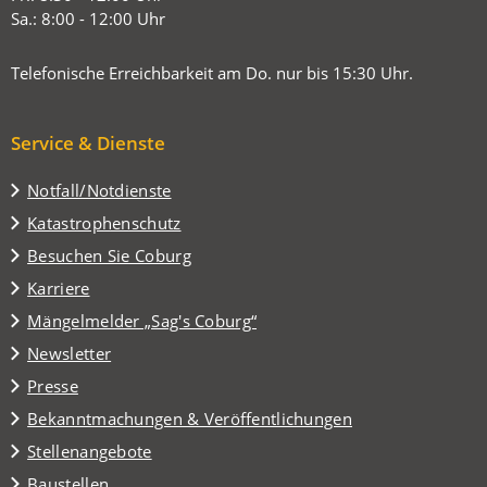
Sa.: 8:00 - 12:00 Uhr
Telefonische Erreichbarkeit am Do. nur bis 15:30 Uhr.
Service & Dienste
Notfall/Notdienste
Katastrophenschutz
(Öffnet
Besuchen Sie Coburg
in
Karriere
einem
(Öffnet
Mängelmelder „Sag's Coburg“
neuen
in
Tab)
Newsletter
einem
Presse
neuen
Tab)
Bekanntmachungen & Veröffentlichungen
Stellenangebote
Baustellen