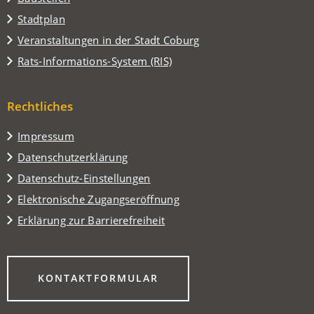
(Öffnet
Stadtplan
in
(Öffnet
Veranstaltungen in der Stadt Coburg
einem
in
(Öffnet
Rats-Informations-System (RIS)
neuen
einem
in
Tab)
neuen
einem
Tab)
Rechtliches
neuen
Tab)
Impressum
Datenschutzerklärung
Datenschutz-Einstellungen
Elektronische Zugangseröffnung
Erklärung zur Barrierefreiheit
(ÖFFNET
KONTAKTFORMULAR
IN
EINEM