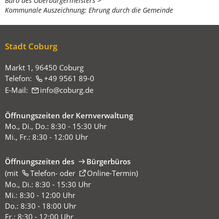
Büro des Oberbürgermeisters
befinden
Kommunale Auszeichnung; Ehrung durch die Gemeinde
sich
hier:
Stadt Coburg
Markt 1, 96450 Coburg
Telefon:
+49 9561 89-0
E-Mail:
info
coburg
de
Öffnungszeiten der Kernverwaltung
Mo., Di., Do.: 8:30 - 15:30 Uhr
Mi., Fr.: 8:30 - 12:00 Uhr
Öffnungszeiten des
Bürgerbüros
(mit
(Öffnet
Telefon-
oder
Online-Termin
)
in
Mo., Di.: 8:30 - 15:30 Uhr
einem
Mi.: 8:30 - 12:00 Uhr
neuen
Do.: 8:30 - 18:00 Uhr
Tab)
Fr.: 8:30 - 12:00 Uhr