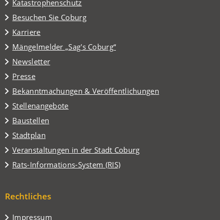
Katastrophenschutz
(Öffnet
Besuchen Sie Coburg
in
Karriere
einem
(Öffnet
Mängelmelder „Sag's Coburg“
neuen
in
Tab)
Newsletter
einem
Presse
neuen
Tab)
Bekanntmachungen & Veröffentlichungen
Stellenangebote
Baustellen
(Öffnet
Stadtplan
in
(Öffnet
Veranstaltungen in der Stadt Coburg
einem
in
(Öffnet
Rats-Informations-System (RIS)
neuen
einem
in
Tab)
neuen
einem
Tab)
Rechtliches
neuen
Tab)
Impressum