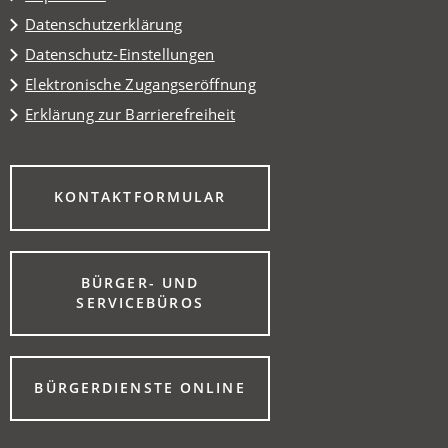
Datenschutzerklärung
Datenschutz-Einstellungen
Elektronische Zugangseröffnung
Erklärung zur Barrierefreiheit
(ÖFFNET
KONTAKTFORMULAR
IN
EINEM
NEUEN
TAB)
BÜRGER- UND
(ÖFFNET
SERVICEBÜROS
IN
EINEM
NEUEN
TAB)
(ÖFFNET
BÜRGERDIENSTE ONLINE
IN
EINEM
NEUEN