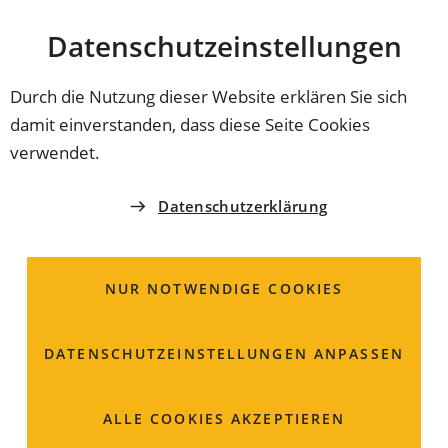
Stadt
INHALT ANSPRINGEN
Datenschutz­einstellungen
Coburg
Durch die Nutzung dieser Website erklären Sie sich
damit einverstanden, dass diese Seite Cookies
GRÜNFLÄCHENAMT
verwendet.
Grünordnungsplan;
Datenschutzerklärung
Informationen zur
Aufstellung
NUR NOTWENDIGE COOKIES
DATENSCHUTZ­EINSTELLUNGEN ANPASSEN
ALLE COOKIES AKZEPTIEREN