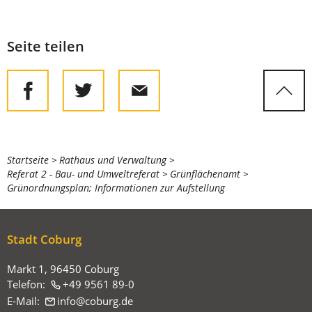
Seite teilen
Sie
Startseite
Rathaus und Verwaltung
Referat 2 - Bau- und Umweltreferat
Grünflächenamt
befinden
Grünordnungsplan; Informationen zur Aufstellung
sich
hier:
Stadt Coburg
Markt 1, 96450 Coburg
Telefon:
+49 9561 89-0
E-Mail:
info
coburg
de