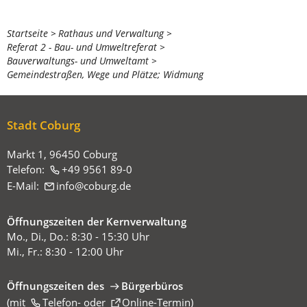
Sie
Startseite
Rathaus und Verwaltung
Referat 2 - Bau- und Umweltreferat
befinden
Bauverwaltungs- und Umweltamt
sich
Gemeindestraßen, Wege und Plätze; Widmung
hier:
Stadt Coburg
Markt 1, 96450 Coburg
Telefon:
+49 9561 89-0
E-Mail:
info
coburg
de
Öffnungszeiten der Kernverwaltung
Mo., Di., Do.: 8:30 - 15:30 Uhr
Mi., Fr.: 8:30 - 12:00 Uhr
Öffnungszeiten des
Bürgerbüros
(mit
(Öffnet
Telefon-
oder
Online-Termin
)