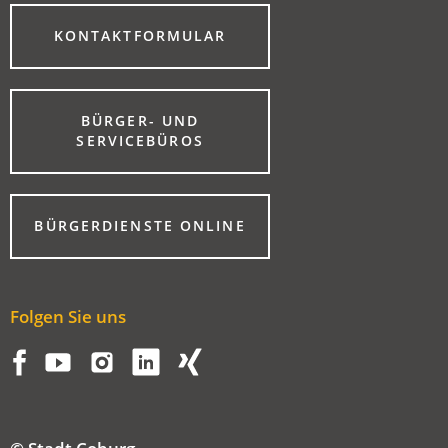
(ÖFFNET
KONTAKTFORMULAR
IN
EINEM
NEUEN
TAB)
BÜRGER- UND
(ÖFFNET
SERVICEBÜROS
IN
EINEM
NEUEN
TAB)
(ÖFFNET
BÜRGERDIENSTE ONLINE
IN
EINEM
NEUEN
TAB)
Folgen Sie uns