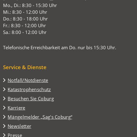
in
Mo., Di.: 8:30 - 15:30 Uhr
einem
Mi.: 8:30 - 12:00 Uhr
neuen
Do.: 8:30 - 18:00 Uhr
Tab)
Fr.: 8:30 - 12:00 Uhr
Sa.: 8:00 - 12:00 Uhr
Telefonische Erreichbarkeit am Do. nur bis 15:30 Uhr.
Service & Dienste
Notfall/Notdienste
Katastrophenschutz
(Öffnet
Besuchen Sie Coburg
in
Karriere
einem
(Öffnet
Mängelmelder „Sag's Coburg“
neuen
in
Tab)
Newsletter
einem
Presse
neuen