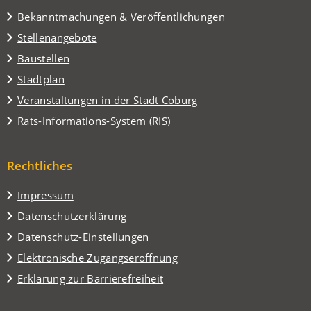
Tab)
Bekanntmachungen & Veröffentlichungen
Stellenangebote
Baustellen
(Öffnet
Stadtplan
in
(Öffnet
Veranstaltungen in der Stadt Coburg
einem
in
(Öffnet
Rats-Informations-System (RIS)
neuen
einem
in
Tab)
neuen
einem
Tab)
Rechtliches
neuen
Tab)
Impressum
Datenschutzerklärung
Datenschutz-Einstellungen
Elektronische Zugangseröffnung
Erklärung zur Barrierefreiheit