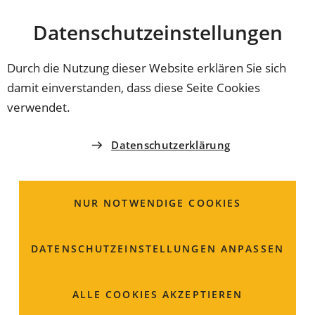
Stadt
INHALT ANSPRINGEN
Datenschutz­einstellungen
Coburg
Durch die Nutzung dieser Website erklären Sie sich
damit einverstanden, dass diese Seite Cookies
BAUVERWALTUNGS- UND UMWELTAMT
verwendet.
Gemeindestraßen,
Datenschutzerklärung
Wege und Plätze;
Widmung
NUR NOTWENDIGE COOKIES
Eine Widmung ist die Allgemeinverfügung, durch die
DATENSCHUTZ­EINSTELLUNGEN ANPASSEN
eine Straße die Eigenschaft einer öffentlichen Straße
erhält.
ALLE COOKIES AKZEPTIEREN