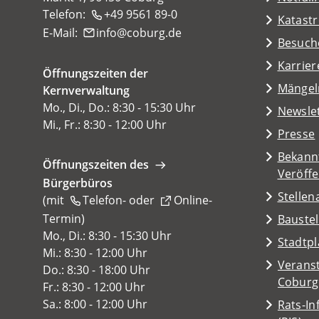
Telefon:
+49 9561 89-0
Katast
E-Mail:
info
coburg
de
(Öffnet
Besuch
in
Karrier
Öffnungszeiten der
einem
(Öffnet
Mängel
Kernverwaltung
neuen
in
Mo., Di., Do.: 8:30 - 15:30 Uhr
Tab)
Newsle
einem
Mi., Fr.: 8:30 - 12:00 Uhr
Presse
neuen
Tab)
Bekann
Öffnungszeiten des
Veröff
Bürgerbüros
Stelle
(mit
Telefon-
oder
Online-
Termin
(Öffnet
)
Baustel
in
Mo., Di.: 8:30 - 15:30 Uhr
(Öffnet
Stadtp
einem
Mi.: 8:30 - 12:00 Uhr
in
Veranst
neuen
Do.: 8:30 - 18:00 Uhr
einem
(Öffnet
Coburg
Tab)
Fr.: 8:30 - 12:00 Uhr
neuen
in
Sa.: 8:00 - 12:00 Uhr
Rats-I
Tab)
einem