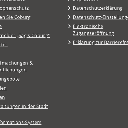
rophenschutz
Datenschutzerklärung
en Sie Coburg
Datenschutz-Einstellun
e
Elektronische
Zugangseröffnung
melder „Sag's Coburg“
Erklärung zur Barrierefre
tter
tmachungen &
entlichungen
nangebote
len
lan
altungen in der Stadt
nformations-System