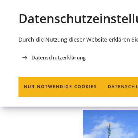
Stadt
INHALT ANSPRINGEN
Datenschutz­einstel
Coburg
Durch die Nutzung dieser Website erklären Si
Datenschutzerklärung
BÜRO DES OBERBÜRGERMEISTERS
Bürgersprech
NUR NOTWENDIGE COOKIES
DATENSCHU