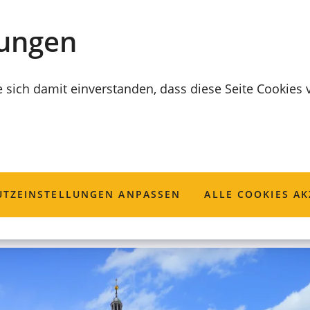
lungen
e sich damit einverstanden, dass diese Seite Cookies
stunde; Anmeldu
TZ­EINSTELLUNGEN ANPASSEN
ALLE COOKIES AK