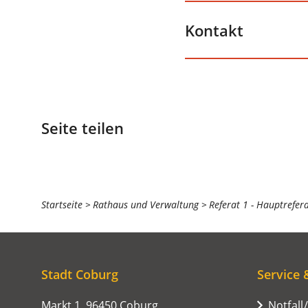
Kontakt
Seite teilen
Sie
Startseite
Rathaus und Verwaltung
Referat 1 - Hauptrefer
befinden
sich
hier:
Stadt Coburg
Service 
Markt 1, 96450 Coburg
Notfall