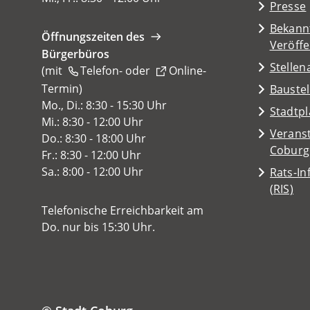
Presse
neuen
Tab)
Bekann
Öffnungszeiten des
Veröff
Bürgerbüros
Stelle
(mit
Telefon-
oder
Online-
Termin
(Öffnet
)
Baustel
in
Mo., Di.: 8:30 - 15:30 Uhr
(Öffnet
Stadtp
einem
Mi.: 8:30 - 12:00 Uhr
in
Veranst
neuen
Do.: 8:30 - 18:00 Uhr
einem
(Öffnet
Coburg
Tab)
Fr.: 8:30 - 12:00 Uhr
neuen
in
Sa.: 8:00 - 12:00 Uhr
Rats-I
Tab)
einem
(Öffnet
(RIS)
neuen
in
Telefonische Erreichbarkeit am
Tab)
einem
Do. nur bis 15:30 Uhr.
neuen
Tab)