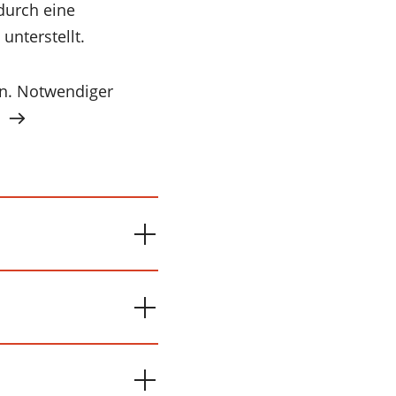
durch eine
nterstellt.
rn. Notwendiger
r