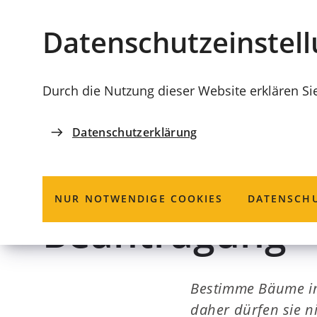
Stadt
INHALT ANSPRINGEN
Datenschutz­einstel
Coburg
Durch die Nutzung dieser Website erklären Si
Datenschutzerklärung
GRÜNFLÄCHENAMT
Baumfällung 
NUR NOTWENDIGE COOKIES
DATENSCHU
Beantragung
Bestimme Bäume im
daher dürfen sie n