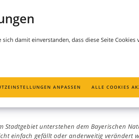
lungen
e sich damit einverstanden, dass diese Seite Cookies
oder Baumveränd
TZ­EINSTELLUNGEN ANPASSEN
ALLE COOKIES AK
 Stadtgebiet unterstehen dem Bayerischen Nat
icht einfach gefällt oder anderweitig verändert 