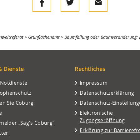
mweltreferat
Grünflächenamt
Baumfällung oder Baumveränderung; 
& Dienste
Rechtliches
/Notdienste
Impressum
rophenschutz
Datenschutzerklärung
en Sie Coburg
Datenschutz-Einstellun
e
Elektronische
Zugangseröffnung
melder „Sag's Coburg“
Erklärung zur Barrierefre
tter