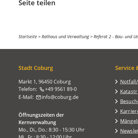
Seite teilen
Sie
Startseite
Rathaus und Verwaltung
Referat 2 - Bau- und U
befinden
sich
hier:
Stadt Coburg
Service 
Markt 1, 96450 Coburg
Notfall
Telefon:
+49 9561 89-0
Katast
E-Mail:
info
coburg
de
(Öffnet
Besuch
in
Karrier
Öffnungszeiten der
einem
(Öffnet
Mängel
Kernverwaltung
neuen
in
Mo., Di., Do.: 8:30 - 15:30 Uhr
Tab)
Newsle
einem
Mi., Fr.: 8:30 - 12:00 Uhr