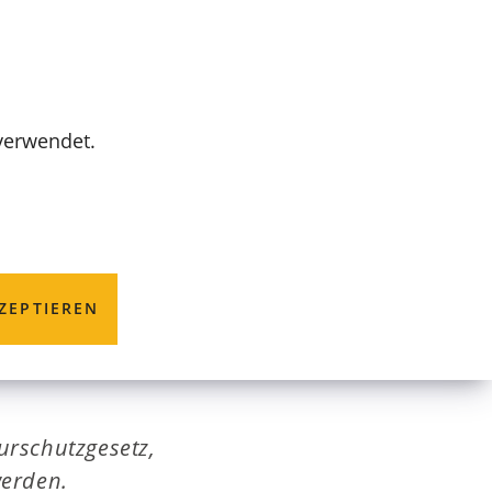
MENÜ
 verwendet.
erung;
ZEPTIEREN
urschutzgesetz,
werden.