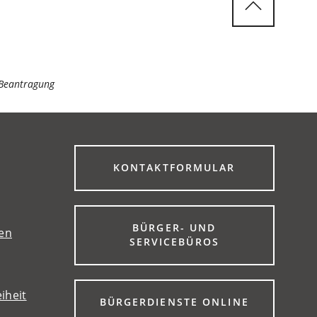
Beantragung
(ÖFFNET
KONTAKTFORMULAR
IN
EINEM
NEUEN
TAB)
BÜRGER- UND
gen
(ÖFFNET
SERVICEBÜROS
IN
EINEM
NEUEN
iheit
TAB)
(ÖFFNET
BÜRGERDIENSTE ONLINE
IN