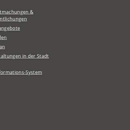
tmachungen &
entlichungen
nangebote
len
lan
altungen in der Stadt
nformations-System