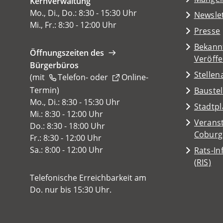
Kernverwaltung
neuen
in
Mo., Di., Do.: 8:30 - 15:30 Uhr
Tab)
Newsle
einem
Mi., Fr.: 8:30 - 12:00 Uhr
Presse
neuen
Tab)
Bekann
Öffnungszeiten des
Veröff
Bürgerbüros
Stelle
(mit
Telefon-
oder
Online-
Termin
(Öffnet
)
Baustel
in
Mo., Di.: 8:30 - 15:30 Uhr
(Öffnet
Stadtp
einem
Mi.: 8:30 - 12:00 Uhr
in
Veranst
neuen
Do.: 8:30 - 18:00 Uhr
einem
(Öffnet
Coburg
Tab)
Fr.: 8:30 - 12:00 Uhr
neuen
in
Sa.: 8:00 - 12:00 Uhr
Rats-I
Tab)
einem
(Öffnet
(RIS)
neuen
in
Telefonische Erreichbarkeit am
Tab)
einem
Do. nur bis 15:30 Uhr.
neuen
Tab)