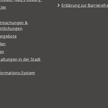
Erklärung zur Barrierefre
tter
tmachungen &
entlichungen
nangebote
len
lan
altungen in der Stadt
nformations-System