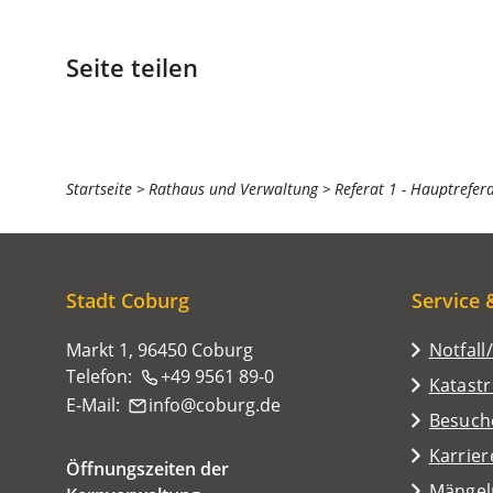
Seite teilen
Sie
Startseite
Rathaus und Verwaltung
Referat 1 - Hauptrefer
befinden
sich
hier:
Stadt Coburg
Service 
Markt 1, 96450 Coburg
Notfall
Telefon:
+49 9561 89-0
Katast
E-Mail:
info
coburg
de
(Öffnet
Besuch
in
Karrier
Öffnungszeiten der
einem
(Öffnet
Mängel