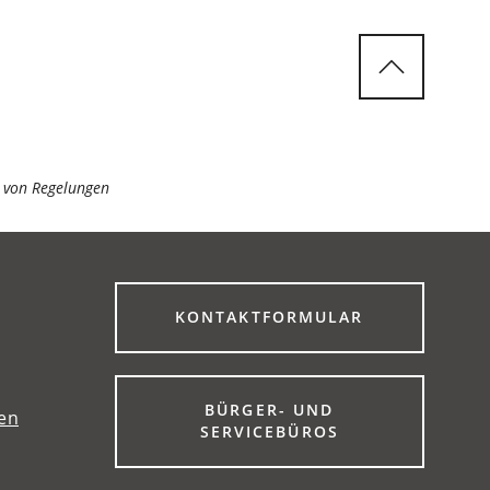
s von Regelungen
(ÖFFNET
KONTAKTFORMULAR
IN
EINEM
NEUEN
TAB)
BÜRGER- UND
gen
(ÖFFNET
SERVICEBÜROS
IN
EINEM