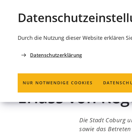
Stadt
INHALT ANSPRINGEN
Datenschutz­einstel
Coburg
Durch die Nutzung dieser Website erklären Si
Datenschutzerklärung
ORDNUNGSAMT
Baden, Betret
NUR NOTWENDIGE COOKIES
DATENSCHU
Erlass von Re
Die Stadt Coburg 
sowie das Betreten