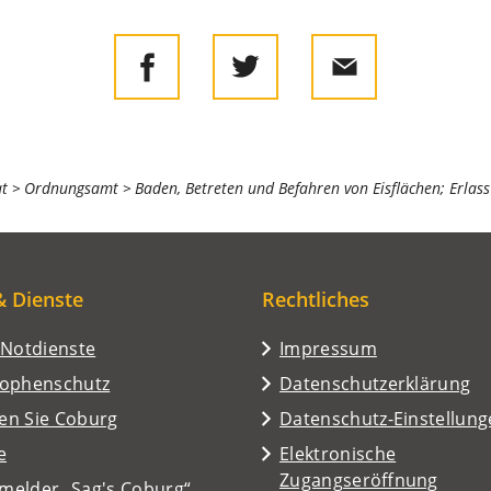
at
Ordnungsamt
Baden, Betreten und Befahren von Eisflächen; Erlas
& Dienste
Rechtliches
/Notdienste
Impressum
rophenschutz
Datenschutzerklärung
en Sie Coburg
Datenschutz-Einstellun
e
Elektronische
Zugangseröffnung
melder „Sag's Coburg“