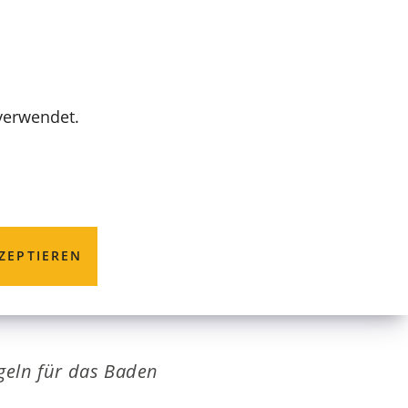
MENÜ
 verwendet.
on Eisflächen;
ZEPTIEREN
geln für das Baden