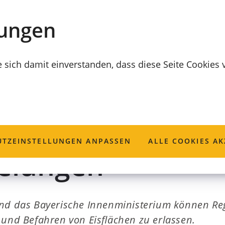
lungen
e sich damit einverstanden, dass diese Seite Cookies
en und Befahren v
TZ­EINSTELLUNGEN ANPASSEN
ALLE COOKIES AK
gelungen
und das Bayerische Innenministerium können Re
 und Befahren von Eisflächen zu erlassen.