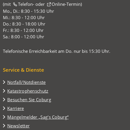
(mit
(Öffnet
Telefon-
oder
Online-Termin
)
in
Mo., Di.: 8:30 - 15:30 Uhr
einem
Mi.: 8:30 - 12:00 Uhr
neuen
Do.: 8:30 - 18:00 Uhr
Tab)
Fr.: 8:30 - 12:00 Uhr
Sa.: 8:00 - 12:00 Uhr
Telefonische Erreichbarkeit am Do. nur bis 15:30 Uhr.
Service & Dienste
Notfall/Notdienste
Katastrophenschutz
(Öffnet
Besuchen Sie Coburg
in
Karriere
einem
(Öffnet
Mängelmelder „Sag's Coburg“
neuen
in
Tab)
Newsletter
einem