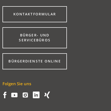
(ÖFFNET
KONTAKTFORMULAR
IN
EINEM
NEUEN
TAB)
BÜRGER- UND
(ÖFFNET
SERVICEBÜROS
IN
EINEM
NEUEN
TAB)
(ÖFFNET
BÜRGERDIENSTE ONLINE
IN
EINEM
NEUEN
TAB)
Folgen Sie uns