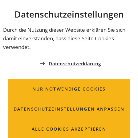
Stadt
INHALT ANSPRINGEN
Datenschutz­einstellungen
Coburg
Durch die Nutzung dieser Website erklären Sie sich
damit einverstanden, dass diese Seite Cookies
AMT FÜR DIGITALISIERUNG UND
verwendet.
KOMMUNIKATION
Antragsservice;
Datenschutzerklärung
Unterstützung durch
Gemeinde
NUR NOTWENDIGE COOKIES
DATENSCHUTZ­EINSTELLUNGEN ANPASSEN
alle öffnen
ALLE COOKIES AKZEPTIEREN