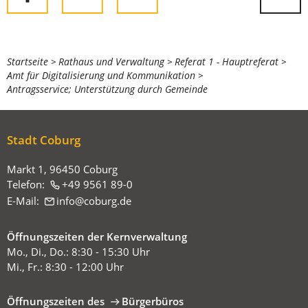
Sie
Startseite
Rathaus und Verwaltung
Referat 1 - Hauptreferat
Amt für Digitalisierung und Kommunikation
befinden
Antragsservice; Unterstützung durch Gemeinde
sich
hier:
Stadt Coburg
Markt 1, 96450 Coburg
Telefon:
+49 9561 89-0
E-Mail:
info
coburg
de
Öffnungszeiten der Kernverwaltung
Mo., Di., Do.: 8:30 - 15:30 Uhr
Mi., Fr.: 8:30 - 12:00 Uhr
Öffnungszeiten des
Bürgerbüros