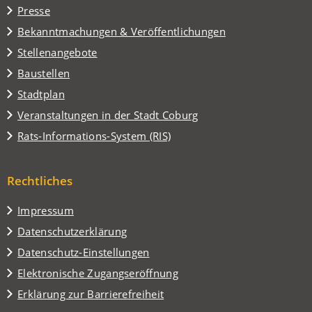
Presse
neuen
Tab)
Bekanntmachungen & Veröffentlichungen
Stellenangebote
Baustellen
(Öffnet
Stadtplan
in
(Öffnet
Veranstaltungen in der Stadt Coburg
einem
in
(Öffnet
Rats-Informations-System (RIS)
neuen
einem
in
Tab)
neuen
einem
Tab)
Rechtliches
neuen
Tab)
Impressum
Datenschutzerklärung
Datenschutz-Einstellungen
Elektronische Zugangseröffnung
Erklärung zur Barrierefreiheit