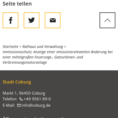
Seite teilen
Sie
Startseite
Rathaus und Verwaltung
Immissionsschutz; Anzeige einer emissionsrelevanten Änderung bei
befinden
einer mittelgroßen Feuerungs-, Gasturbinen- und
sich
Verbrennungsmotoranlage
hier:
Stadt Coburg
Markt 1, 96450 Coburg
Telefon:
+49 9561 89-0
E-Mail:
info
coburg
de