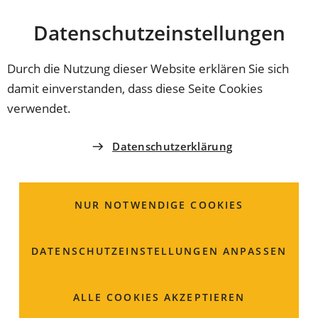
Stadt
INHALT ANSPRINGEN
Datenschutz­einstellungen
Coburg
Durch die Nutzung dieser Website erklären Sie sich
damit einverstanden, dass diese Seite Cookies
STADT COBURG
verwendet.
Immissionsschutz; Anzei
Datenschutzerklärung
einer emissionsrelevant
Änderung bei einer
NUR NOTWENDIGE COOKIES
mittelgroßen Feuerungs-
DATENSCHUTZ­EINSTELLUNGEN ANPASSEN
Gasturbinen- und
Verbrennungsmotoranla
ALLE COOKIES AKZEPTIEREN