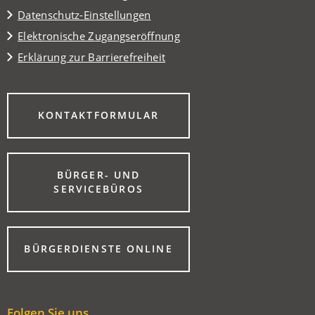
Datenschutz-Einstellungen
Elektronische Zugangseröffnung
Erklärung zur Barrierefreiheit
(ÖFFNET
KONTAKTFORMULAR
IN
EINEM
NEUEN
TAB)
BÜRGER- UND
(ÖFFNET
SERVICEBÜROS
IN
EINEM
NEUEN
TAB)
(ÖFFNET
BÜRGERDIENSTE ONLINE
IN
EINEM
NEUEN
TAB)
Folgen Sie uns