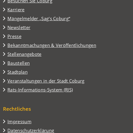
(Öffnet
Besuchen Sie Coburg
in
Karriere
einem
(Öffnet
Mängelmelder „Sag's Coburg“
neuen
in
Tab)
Newsletter
einem
Presse
neuen
Tab)
Bekanntmachungen & Veröffentlichungen
Stellenangebote
Baustellen
(Öffnet
Stadtplan
in
(Öffnet
Veranstaltungen in der Stadt Coburg
einem
in
(Öffnet
Rats-Informations-System (RIS)
neuen
einem
in
Tab)
neuen
einem
Tab)
Rechtliches
neuen
Tab)
Impressum
Datenschutzerklärung